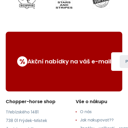
%
Akční nabídky na váš e-mail
P
Chopper-horse shop
Vše o nákupu
O nás
Třebízského 1481
Jak nakupovat??
738 01 Frýdek-Místek