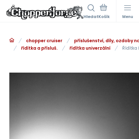
Hledat
Menu
chopper cruiser
příslušenství, díly, ozdoby 
řídítka a přísluš.
řídítka univerzální
Řídítka