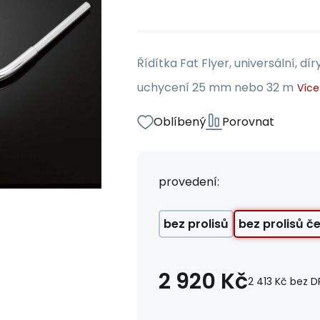
Řídítka Fat Flyer, universální, 
uchycení 25 mm nebo 32 m
Více
Oblíbený
Porovnat
provedení:
bez prolisů
bez prolisů č
2 920
Kč
2 413
Kč
bez D