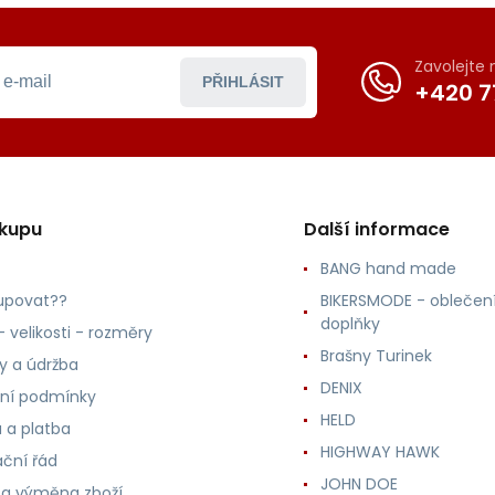
Zavolejte
PŘIHLÁSIT
+420 7
ákupu
Další informace
BANG hand made
upovat??
BIKERSMODE - oblečení
doplňky
 velikosti - rozměry
Brašny Turinek
ly a údržba
DENIX
ní podmínky
HELD
 a platba
HIGHWAY HAWK
ční řád
JOHN DOE
 a výměna zboží