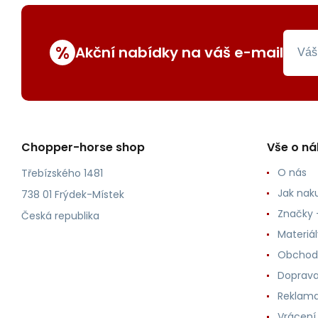
%
Akční nabídky na váš e-mail
Chopper-horse shop
Vše o n
O nás
Třebízského 1481
Jak nak
738 01 Frýdek-Místek
Značky -
Česká republika
Materiá
Obchod
Doprava
Reklama
Vrácení