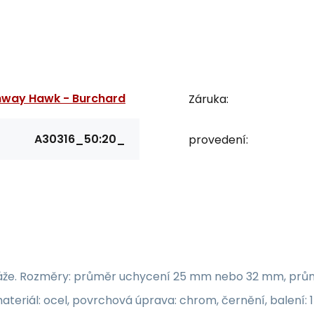
hway Hawk - Burchard
Záruka:
A30316_50:20_
provedení:
abeláže. Rozměry: průměr uchycení 25 mm nebo 32 mm, pr
teriál: ocel, povrchová úprava: chrom, černění, balení: 1 