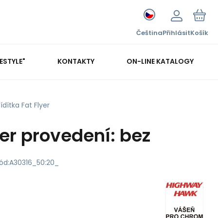
Čeština
Přihlásit
Košík
FESTYLE"
KONTAKTY
ON-LINE KATALOGY
ídítka Fat Flyer
yer provedení: bez
ód:
A30316_50:20_