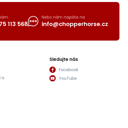
 nám
Nebo nám napište na
75 113 568
info@chopperhorse.cz
Sledujte nás
Facebook
 a
YouTube