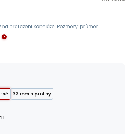
díry na protažení kabeláže. Rozměry: průměr
erné
32 mm s prolisy
PH