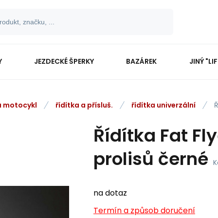
Y
JEZDECKÉ ŠPERKY
BAZÁREK
JINÝ "LI
na motocykl
řídítka a přísluš.
řídítka univerzální
Ř
Řídítka Fat Fl
prolisů černé
K
na dotaz
Termín a způsob doručení