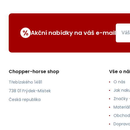
%
Akční nabídky na váš e-mail
Chopper-horse shop
Vše o n
O nás
Třebízského 1481
Jak nak
738 01 Frýdek-Místek
Značky -
Česká republika
Materiá
Obchod
Doprava