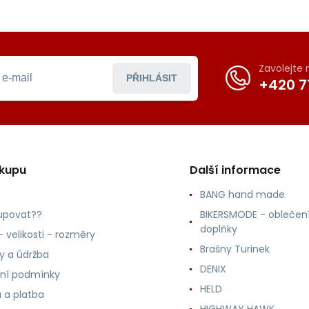
Zavolejte
PŘIHLÁSIT
+420 7
ákupu
Další informace
BANG hand made
upovat??
BIKERSMODE - oblečení
doplňky
 velikosti - rozměry
Brašny Turinek
ly a údržba
DENIX
ní podmínky
HELD
 a platba
HIGHWAY HAWK