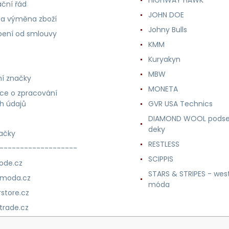
ční řád
JOHN DOE
 a výměna zboží
Johny Bulls
ení od smlouvy
KMM
Kuryakyn
MBW
í značky
MONETA
ce o zpracování
h údajů
GVR USA Technics
DIAMOND WOOL podse
deky
ačky
RESTLESS
-------------------
SCIPPIS
ode.cz
STARS & STRIPES - wes
nmoda.cz
móda
store.cz
trade.cz
m.cz