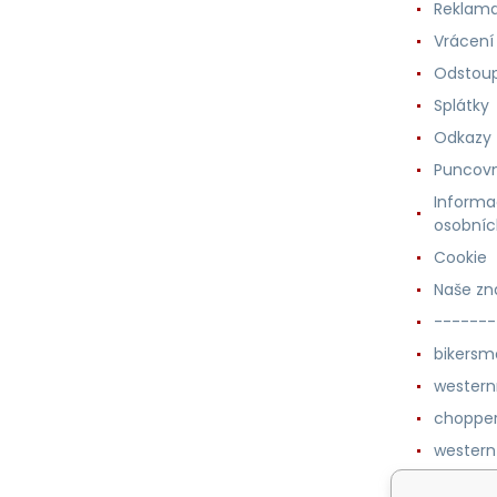
Reklama
Vrácení
Odstoup
Splátky
Odkazy
Puncovn
Informa
osobníc
Cookie
Naše zn
-------
bikersm
wester
chopper
western
botykm