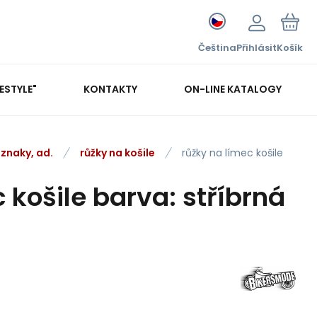
Čeština
Přihlásit
Košík
FESTYLE"
KONTAKTY
ON-LINE KATALOGY
dznaky, ad.
růžky na košile
růžky na límec košile
 košile barva: stříbrná