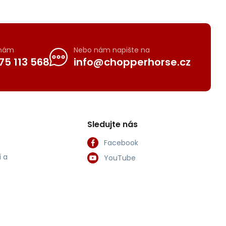
 nám
Nebo nám napište na
75 113 568
info@chopperhorse.cz
Sledujte nás
Facebook
 a
YouTube