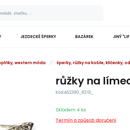
Y
JEZDECKÉ ŠPERKY
BAZÁREK
JINÝ "LI
oplňky, western móda
šperky, růžky na košile, klíčenky, o
růžky na límec
Kód:
A52390_63:13_
Skladem
4
ks
Termín a způsob doručení