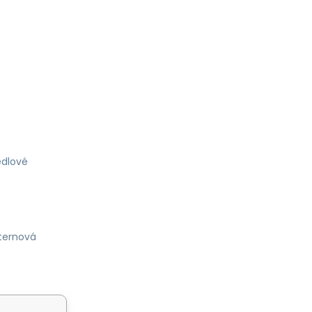
dlové
ternová