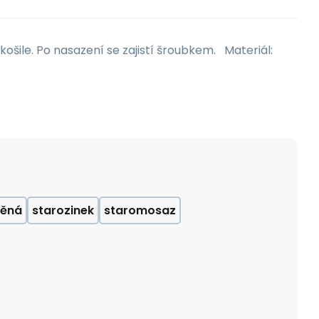
šile. Po nasazení se zajistí šroubkem. Materiál:
děná
starozinek
staromosaz