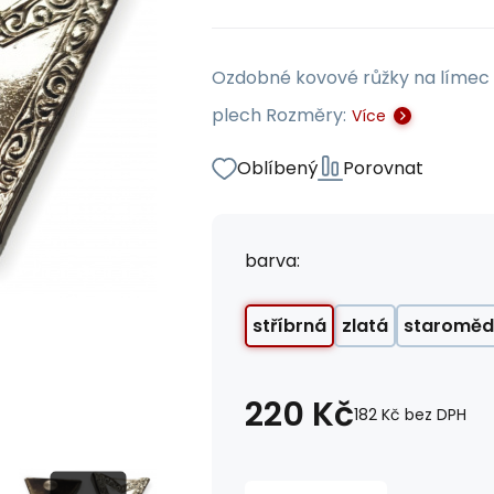
Ozdobné kovové růžky na límec ko
plech Rozměry:
Více
Oblíbený
Porovnat
barva:
stříbrná
zlatá
staromě
220
Kč
182
Kč
bez DPH