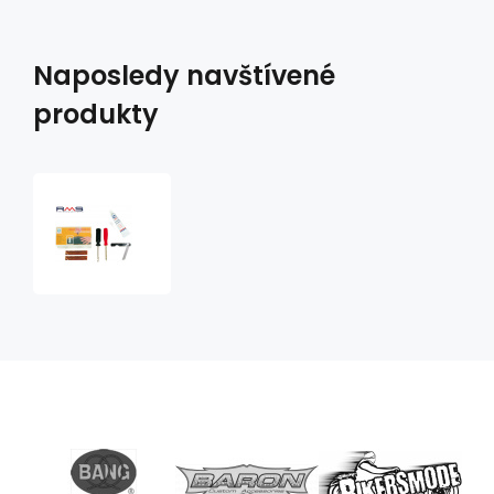
Naposledy navštívené
produkty
sada
na
opravu
defektu
bezdušové
pneumatiky