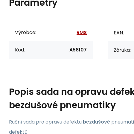
Parametry
Výrobce:
RMS
EAN:
Kód:
A58107
Záruka:
Popis
sada na opravu defe
bezdušové pneumatiky
Ruční sada pro opravu defektu
bezdušové
pneumatik
defektů.