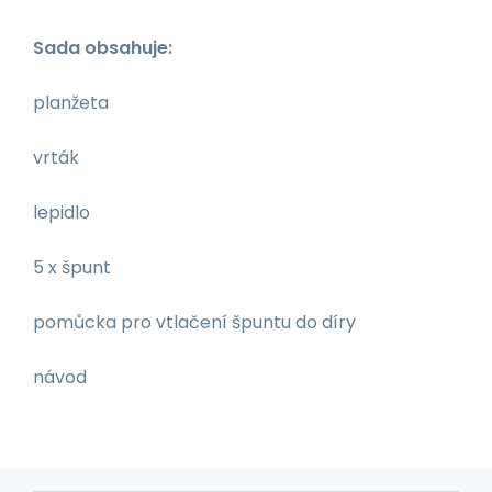
Sada obsahuje:
planžeta
vrták
lepidlo
5 x špunt
pomůcka pro vtlačení špuntu do díry
návod