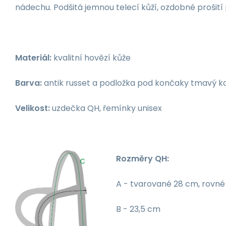
nádechu. Podšitá jemnou telecí kůží, ozdobné prošití
Materiál:
kvalitní hovězí kůže
Barva:
antik russet a podložka pod končaky tmavý k
Velikost:
uzdečka QH, řemínky unisex
Rozměry QH:
A - tvarované 28 cm, rovn
B - 23,5 cm