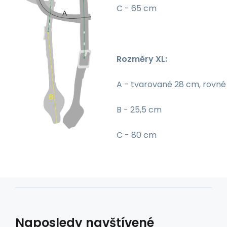
C - 65 cm
Rozměry XL:
A - tvarované 28 cm, rovn
B - 25,5 cm
C - 80 cm
Naposledy navštívené