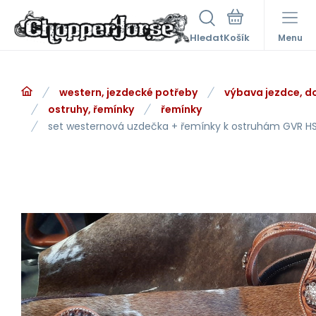
Hledat
Menu
western, jezdecké potřeby
výbava jezdce, d
ostruhy, řemínky
řemínky
set westernová uzdečka + řemínky k ostruhám GVR H