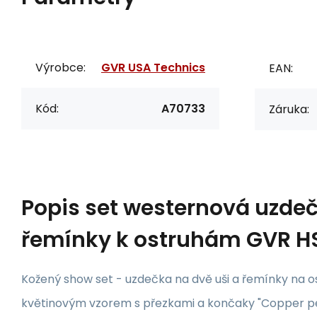
Výrobce:
GVR USA Technics
EAN:
Kód:
A70733
Záruka:
Popis
set westernová uzde
řemínky k ostruhám GVR H
Kožený show set - uzdečka na dvě uši a řemínky na 
květinovým vzorem s přezkami a končaky "Copper 