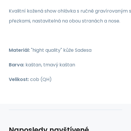
Kvalitní kožená show ohlávka s ručně gravírovaným
přezkami, nastavitelná na obou stranách a nose.
Materiál:
"hight quality" kůže Sadesa
Barva:
kaštan, tmavý kaštan
Velikost:
cob (QH)
Naposledy navštívené