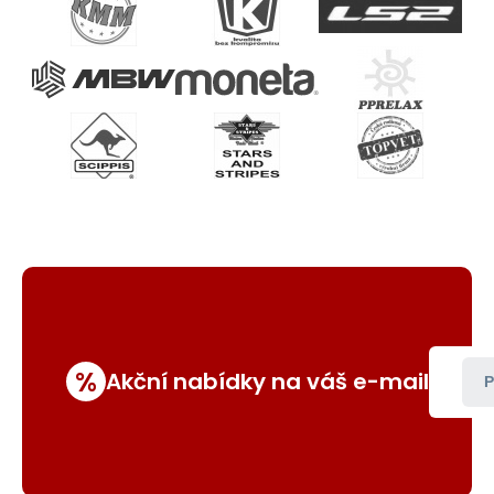
%
Akční nabídky na váš e-mail
P