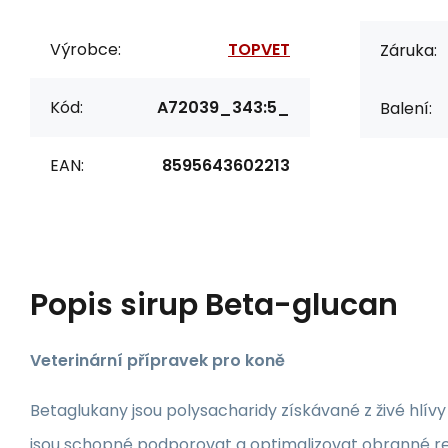
Výrobce:
TOPVET
Záruka:
Kód:
A72039_343:5_
Balení:
EAN:
8595643602213
Popis
sirup Beta-glucan
Veterinární přípravek pro koně
Betaglukany jsou polysacharidy získávané z živé hlívy
jsou schopné podporovat a optimalizovat obranné r