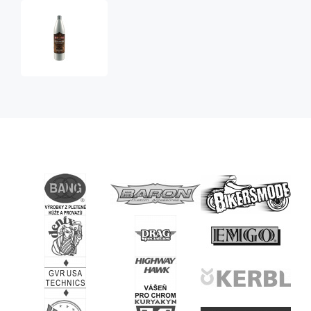
sirup
Beta-
glucan