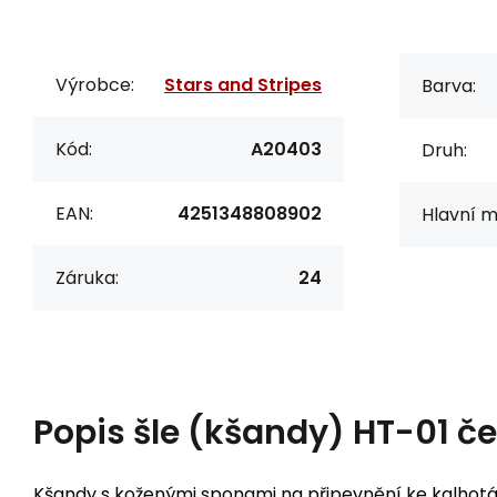
Výrobce:
Stars and Stripes
Barva:
Kód:
A20403
Druh:
EAN:
4251348808902
Hlavní m
Záruka:
24
Popis
šle (kšandy) HT-01 č
Kšandy s koženými sponami na připevnění ke kalhot