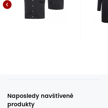
Oblíbený
Porovnat
Naposledy navštívené
produkty