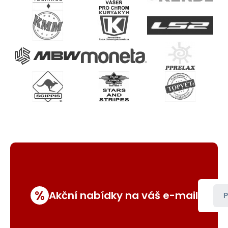
%
Akční nabídky na váš e-mail
P