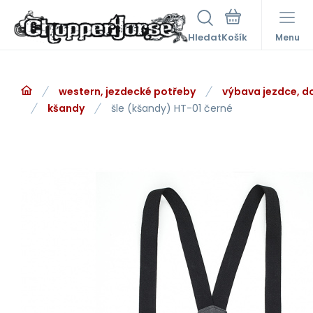
Hledat
Menu
western, jezdecké potřeby
výbava jezdce, d
kšandy
šle (kšandy) HT-01 černé