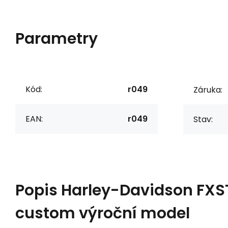
Parametry
Kód:
r049
Záruka:
EAN:
r049
Stav:
Popis
Harley-Davidson FXST
custom výroční model