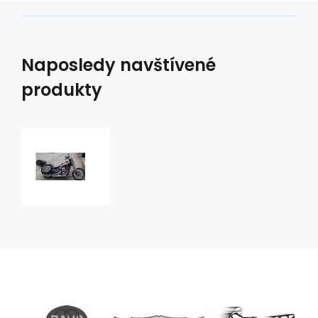
Naposledy navštívené
produkty
Harley-
Davidson
FXSTC
Softail
custom
výroční
model