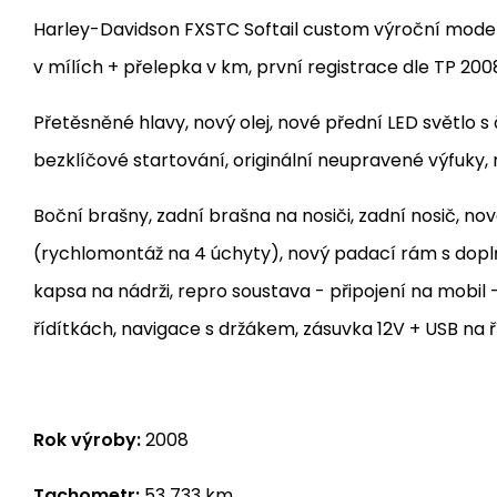
Harley-Davidson FXSTC Softail custom výroční mode
v mílích + přelepka v km, první registrace dle TP 200
Přetěsněné hlavy, nový olej, nové přední LED světlo s
bezklíčové startování, originální neupravené výfuky,
Boční brašny, zadní brašna na nosiči, zadní nosič, nov
(rychlomontáž na 4 úchyty), nový padací rám s dopl
kapsa na nádrži, repro soustava - připojení na mobil -
řídítkách, navigace s držákem, zásuvka 12V + USB na ř
Rok výroby:
2008
Tachometr:
53 733 km