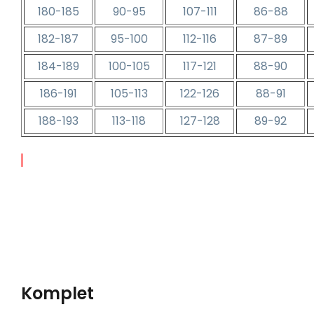
180-185
90-95
107-111
86-88
182-187
95-100
112-116
87-89
184-189
100-105
117-121
88-90
186-191
105-113
122-126
88-91
188-193
113-118
127-128
89-92
Komplet