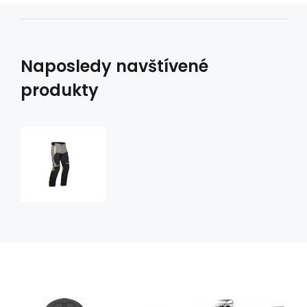
Naposledy navštívené
produkty
textilní
motocyklové
kalhoty
Beret