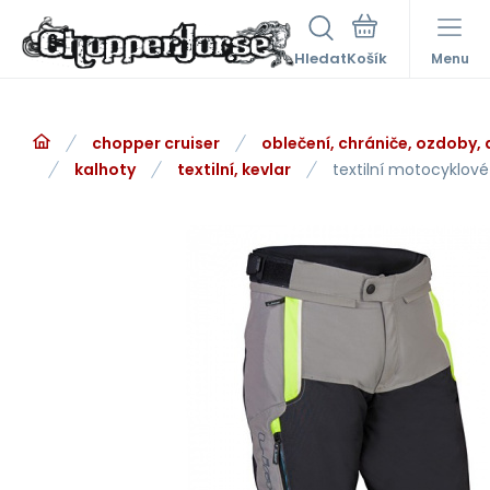
Hledat
Menu
chopper cruiser
oblečení, chrániče, ozdoby,
kalhoty
textilní, kevlar
textilní motocyklové