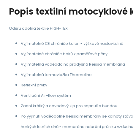
Popis
textilní motocyklové 
Oděru odolná textilie HIGH-TEX
Vyjímatelné CE chrániče kolen - výškově nastavitelné
Vyjímatelné chrániče boků z paměťové pěny
Vyjímatelná voděodolná prodyšná Reissa membrána
Vyjímatelná termovložka Thermoline
Reflexní prvky
Ventilační Air-flow systém
Zadní krátký a obvodový zip pro sepnutí s bundou
Po yyjmutí voděodolné Reissa membrány se kalhoty stáv
horkých letních dnů - membrána nebrání průniku vzduchu 