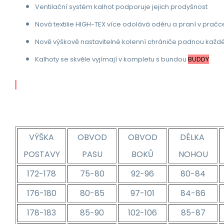
Ventilační systém kalhot podporuje jejich prodyšnost
Nová textilie HIGH-TEX více odolává oděru a praní v pračc
Nově výškově nastavitelné kolenní chrániče padnou každ
Kalhoty se skvěle vyjímají v kompletu s bundou
BUDDY
VÝŠKA
OBVOD
OBVOD
DÉLKA
POSTAVY
PASU
BOKŮ
NOHOU
172-178
75-80
92-96
80-84
176-180
80-85
97-101
84-86
178-183
85-90
102-106
85-87