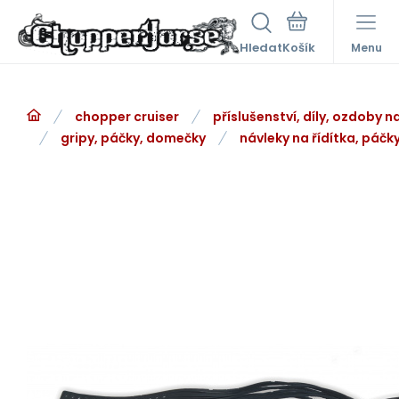
Hledat
Menu
chopper cruiser
příslušenství, díly, ozdoby 
gripy, páčky, domečky
návleky na řídítka, páčk