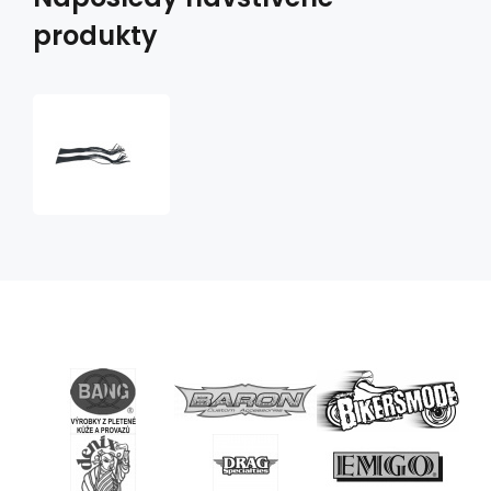
produkty
Třásně
na
páčky