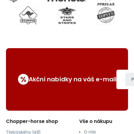
%
Akční nabídky na váš e-mail
P
Chopper-horse shop
Vše o nákupu
O nás
Třebízského 1481