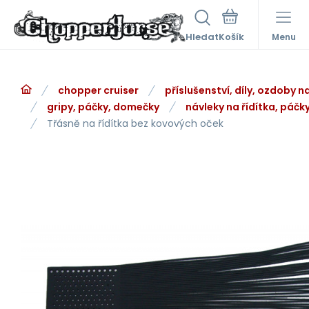
Hledat
Menu
chopper cruiser
příslušenství, díly, ozdoby 
gripy, páčky, domečky
návleky na řídítka, páčk
Třásně na řídítka bez kovových oček