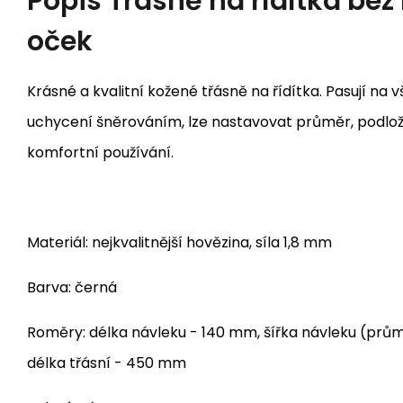
Popis
Třásně na řídítka be
oček
Krásné a kvalitní kožené třásně na řídítka. Pasují na 
uchycení šněrováním, lze nastavovat průměr, podlo
komfortní používání.
Materiál: nejkvalitnější hovězina, síla 1,8 mm
Barva: černá
Roměry: délka návleku - 140 mm, šířka návleku (prům
délka třásní - 450 mm