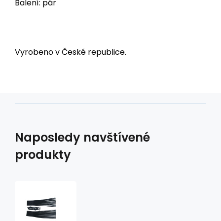
Balení: pár
Vyrobeno v České republice.
Naposledy navštívené
produkty
Třásně
na
řídítka