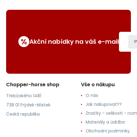
%
Akční nabídky na váš e-mail
P
Chopper-horse shop
Vše o nákupu
O nás
Třebízského 1481
Jak nakupovat??
738 01 Frýdek-Místek
Značky - velikosti - roz
Česká republika
Materiály a údržba
Obchodní podmínky