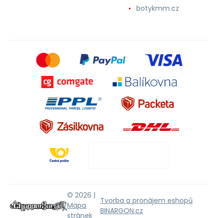
botykmm.cz
© 2026 |
Tvorba a pronájem eshopů
Mapa
BINARGON.cz
stránek