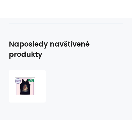
Naposledy navštívené
produkty
tričko
s
motivem
Moon
Goddess