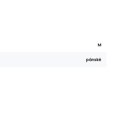
M
pánské