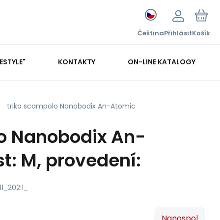
Čeština
Přihlásit
Košík
FESTYLE"
KONTAKTY
ON-LINE KATALOGY
triko scampolo Nanobodix An-Atomic
lo Nanobodix An-
t: M, provedení:
11_202:1_
Nanospol