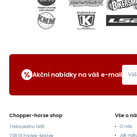
%
Akční nabídky na váš e-mail
Chopper-horse shop
Vše o n
O nás
Třebízského 1481
Jak nak
738 01 Frýdek-Místek