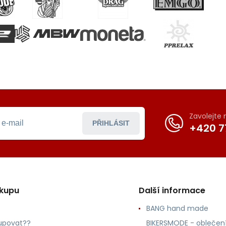
Zavolejte
PŘIHLÁSIT
+420 7
ákupu
Další informace
BANG hand made
upovat??
BIKERSMODE - oblečení