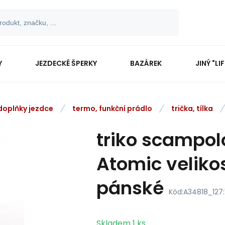
Y
JEZDECKÉ ŠPERKY
BAZÁREK
JINÝ "LI
 doplňky jezdce
termo, funkční prádlo
trička, tílka
triko scampo
Atomic velikos
pánské
Kód:
A34818_127:
Skladem
1
ks