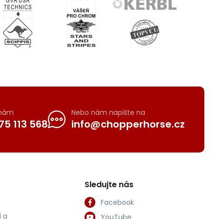
 nám
Nebo nám napište na
75 113 568
info@chopperhorse.cz
Sledujte nás
Facebook
 a
YouTube