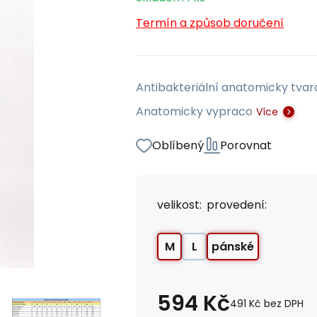
Termín a způsob doručení
Antibakteriální anatomicky tva
Anatomicky vypraco
Více
Oblíbený
Porovnat
velikost:
provedení:
M
L
pánské
594
Kč
491
Kč
bez DPH