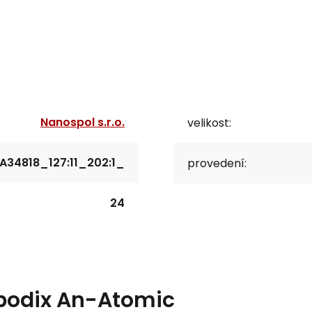
Nanospol s.r.o.
velikost:
A34818_127:11_202:1_
provedení:
24
bodix An-Atomic