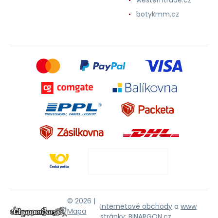
botykmm.cz
© 2026 |
Internetové obchody
a
www
Mapa
stránky
:
BINARGON.cz