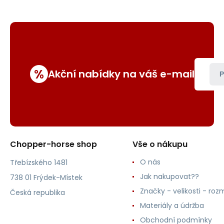
%
Akční nabídky na váš e-mail
P
Chopper-horse shop
Vše o nákupu
O nás
Třebízského 1481
Jak nakupovat??
738 01 Frýdek-Místek
Značky - velikosti - roz
Česká republika
Materiály a údržba
Obchodní podmínky