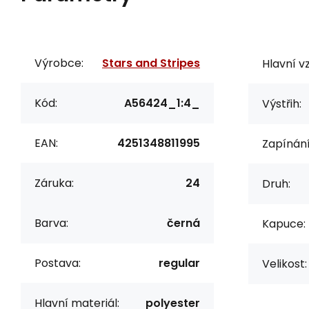
Výrobce:
Stars and Stripes
Hlavní vz
Kód:
A56424_1:4_
Výstřih:
EAN:
4251348811995
Zapínání
Záruka:
24
Druh:
Barva:
černá
Kapuce:
Postava:
regular
Velikost:
Hlavní materiál:
polyester