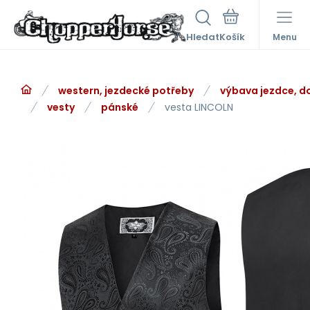
Hledat
Menu
western, jezdecké potřeby
výbava jezdce, d
vesty
pánské
vesta LINCOLN