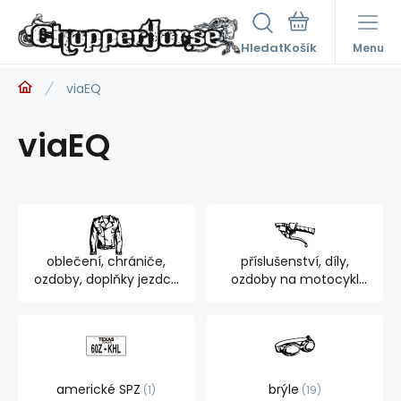
Hledat
Menu
viaEQ
viaEQ
oblečení, chrániče,
příslušenství, díly,
ozdoby, doplňky jezdce
ozdoby na motocykl
894
762
americké SPZ
brýle
1
19