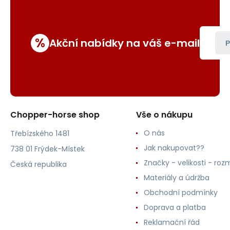
%
Akční nabídky na váš e-mail
P
Chopper-horse shop
Vše o nákupu
O nás
Třebízského 1481
Jak nakupovat??
738 01 Frýdek-Místek
Značky - velikosti - roz
Česká republika
Materiály a údržba
Obchodní podmínky
Doprava a platba
Reklamační řád