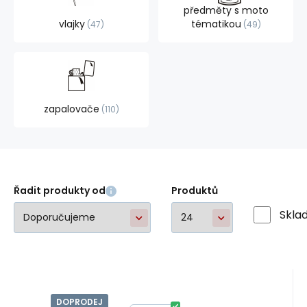
předměty s moto
vlajky
tématikou
47
49
zapalovače
110
Řadit produkty od
Produktů
Skla
DOPRODEJ
EAN:
Kód:
strejc807
A42588
Skladem
1
ks
viaEQ