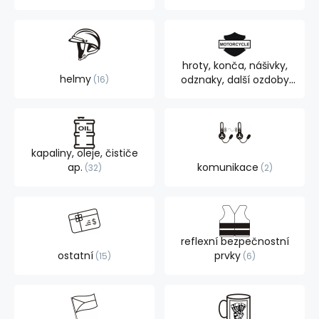
hroty, konča, nášivky,
helmy
odznaky, další ozdoby
16
105
kapaliny, oleje, čističe
ap.
komunikace
32
2
reflexní bezpečnostní
ostatní
prvky
15
6