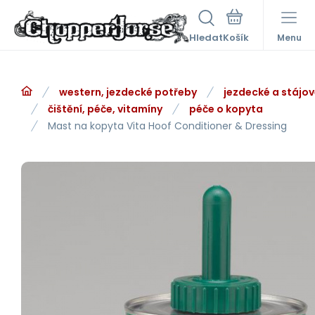
Hledat
Menu
western, jezdecké potřeby
jezdecké a stájo
čištění, péče, vitamíny
péče o kopyta
Mast na kopyta Vita Hoof Conditioner & Dressing