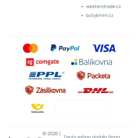
westerntrade.cz
botykmm.cz
© 2026 |
Tento eshop dodala firma