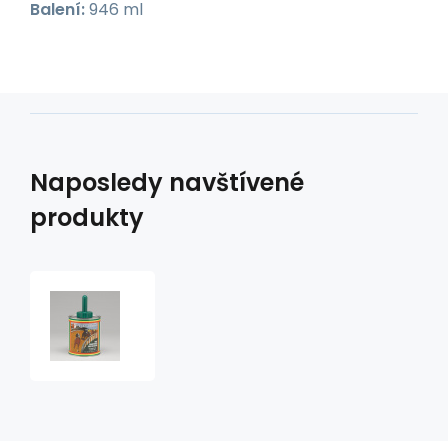
Balení:
946 ml
Naposledy navštívené
produkty
Mast
na
kopyta
Vita
Hoof
Conditioner
&
Dressing