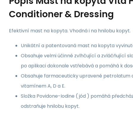
Popis
Mast na kopyta Vita 
Conditioner & Dressing
Efektivní mast na kopyta. Vhodná i na hnilobu kopyt.
Unikátní a patentovaná mast na kopyta vyvinut
Obsahuje velmi účinné zvlhčující a zvláčňující sl
po aplikaci dokonale vstřebává a pomáhá k dosa
Obsahuje farmaceuticky upravené petrolatum a 
vitamínem A, D a E.
Složka Povidone-Iodine ( jód ) pomáhá předchá
odstraňuje hnilobu kopyt.