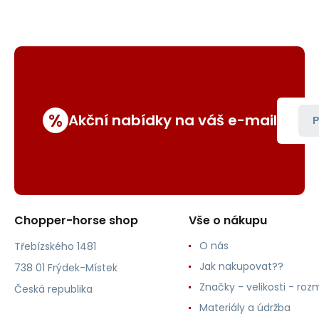
%
Akční nabídky na váš e-mail
P
Chopper-horse shop
Vše o nákupu
O nás
Třebízského 1481
Jak nakupovat??
738 01 Frýdek-Místek
Značky - velikosti - roz
Česká republika
Materiály a údržba