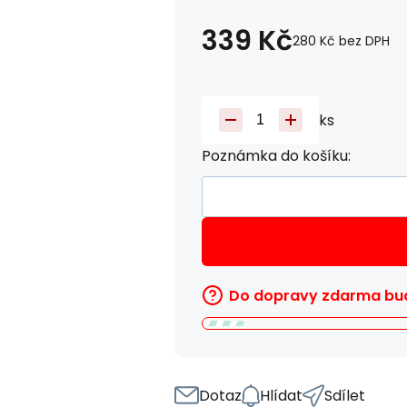
339
Kč
280
Kč
bez DPH
ks
Poznámka do košíku:
Do dopravy zdarma bud
Dotaz
Hlídat
Sdílet