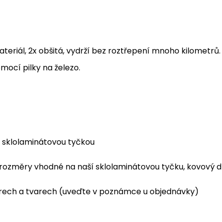
teriál, 2x obšitá, vydrží bez roztřepení mnoho kilometrů
mocí pilky na železo.
í sklolaminátovou tyčkou
nší rozměry vhodné na naší sklolaminátovou tyčku, kovov
ěrech a tvarech (uveďte v poznámce u objednávky)