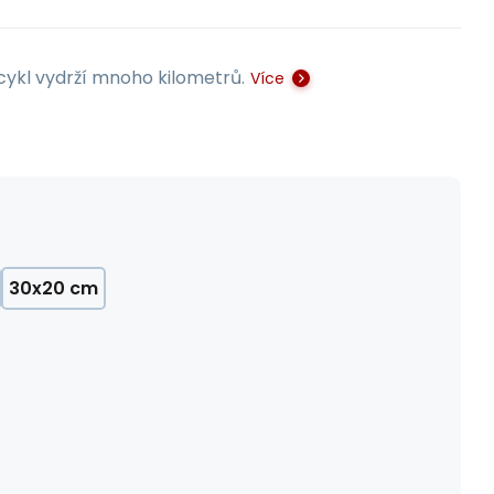
cykl vydrží mnoho kilometrů.
Více
30x20 cm