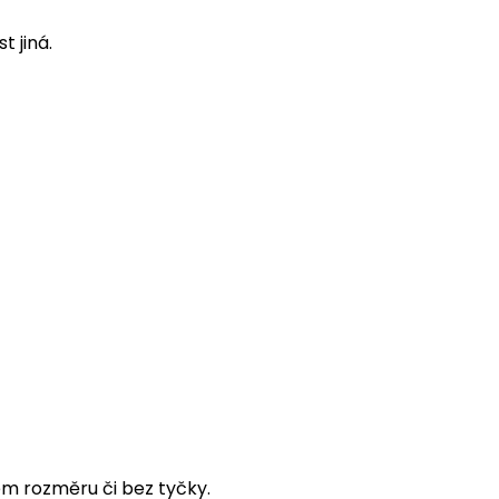
t jiná.
ém rozměru či bez tyčky.