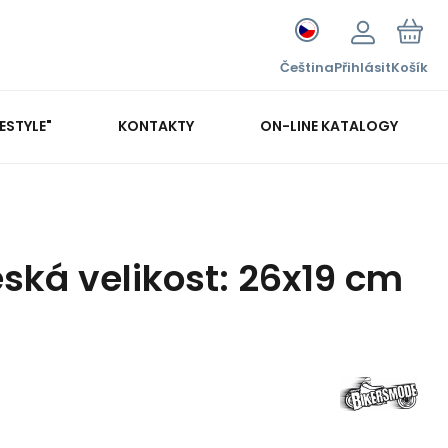
Čeština
Přihlásit
Košík
FESTYLE"
KONTAKTY
ON-LINE KATALOGY
eská velikost: 26x19 cm