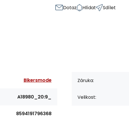
Dotaz
Hlídat
Sdílet
Bikersmode
Záruka:
A18980_20:9_
Velikost:
8594191796368