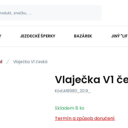
Y
JEZDECKÉ ŠPERKY
BAZÁREK
JINÝ "LI
kl
Vlaječka V1 česká
Vlaječka V1 č
Kód:
A18980_20:9_
Skladem
8
ks
Termín a způsob doručení