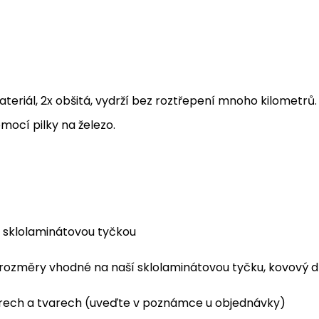
teriál, 2x obšitá, vydrží bez roztřepení mnoho kilometrů
mocí pilky na železo.
í sklolaminátovou tyčkou
nší rozměry vhodné na naší sklolaminátovou tyčku, kovov
ěrech a tvarech (uveďte v poznámce u objednávky)