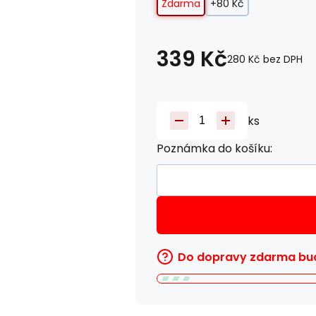
Zdarma
+80 Kč
339
Kč
280
Kč
bez DPH
ks
Poznámka do košíku:
Do dopravy zdarma bud