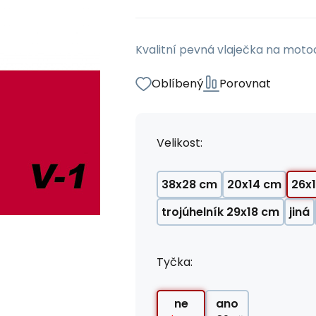
Kvalitní pevná vlaječka na moto
Oblíbený
Porovnat
Velikost:
38x28 cm
20x14 cm
26x
trojúhelník 29x18 cm
jiná
Tyčka:
ne
ano