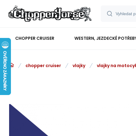
CHOPPER CRUISER
WESTERN, JEZDECKÉ POTŘEB
chopper cruiser
vlajky
vlajky na motocy