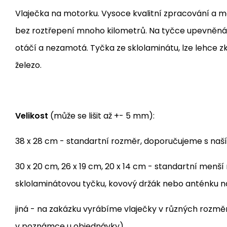
Vlaječka na motorku. Vysoce kvalitní zpracování a mat
bez roztřepení mnoho kilometrů. Na tyčce upevněná 
otáčí a nezamotá. Tyčka ze sklolaminátu, lze lehce z
železo.
Velikost
(může se lišit až +- 5 mm):
38 x 28 cm - standartní rozměr, doporučujeme s naš
30 x 20 cm, 26 x 19 cm, 20 x 14 cm - standartní menš
sklolaminátovou tyčku, kovový držák nebo anténku 
jiná - na zakázku vyrábíme vlaječky v různých rozm
v poznámce u objednávky)