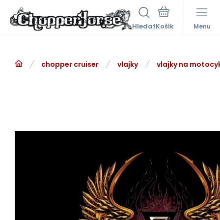
Hledat
Menu
chopper cruiser
vlajky
vlajky na motocy