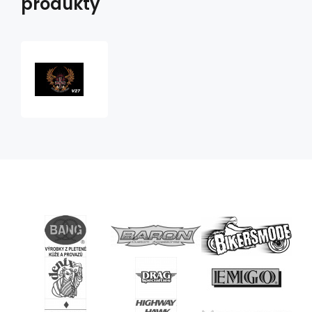
produkty
Vlaječka
V27
kříž