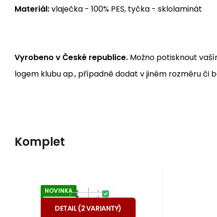
Materiál:
vlaječka - 100% PES, tyčka - sklolaminát
Vyrobeno v České republice.
Možno potisknout vaší
logem klubu ap., případně dodat v jiném rozměru či b
Komplet
NOVINKA
Kód:
A83148
Skladem
1
ks
Záruka
899
24 měsíců
Kč
držák vlajky na
od
CHROM
motocykl na plochý
DETAIL
(
2
VARIANTY
)
Držák na vlaječku z naší