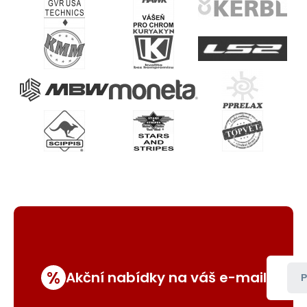
%
Akční nabídky na váš e-mail
P