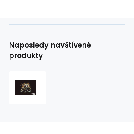
Naposledy navštívené
produkty
Vlaječka
V33
freedom