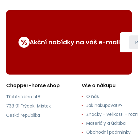
%
Akční nabídky na váš e-mail
P
Chopper-horse shop
Vše o nákupu
O nás
Třebízského 1481
Jak nakupovat??
738 01 Frýdek-Místek
Značky - velikosti - roz
Česká republika
Materiály a údržba
Obchodní podmínky