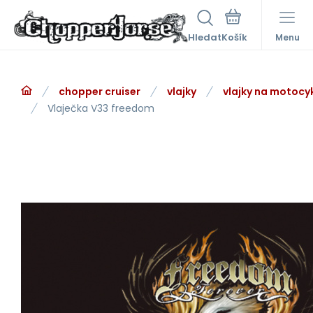
Hledat
Menu
chopper cruiser
vlajky
vlajky na motocy
Vlaječka V33 freedom