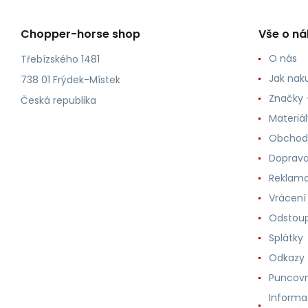
Chopper-horse shop
Vše o n
O nás
Třebízského 1481
Jak nak
738 01 Frýdek-Místek
Značky -
Česká republika
Materiá
Obchod
Doprava
Reklama
Vrácení
Odstoup
Splátky
Odkazy
Puncovn
Informa