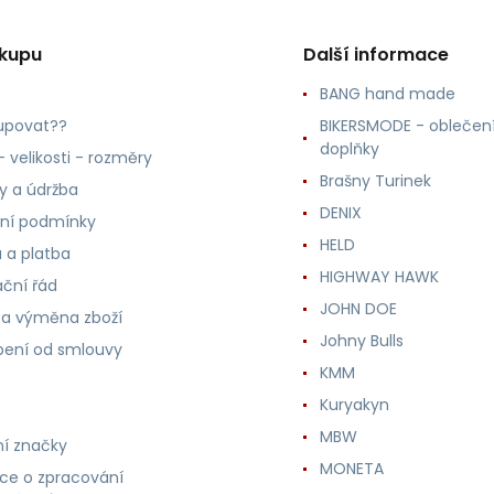
ákupu
Další informace
BANG hand made
upovat??
BIKERSMODE - oblečení
doplňky
 velikosti - rozměry
Brašny Turinek
ly a údržba
DENIX
ní podmínky
HELD
 a platba
HIGHWAY HAWK
ční řád
JOHN DOE
 a výměna zboží
Johny Bulls
ení od smlouvy
KMM
Kuryakyn
MBW
í značky
MONETA
ce o zpracování