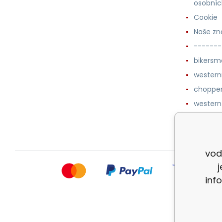
osobníc
Cookie
Naše zn
-------
bikersm
wester
chopper
western
botykm
vod
inf