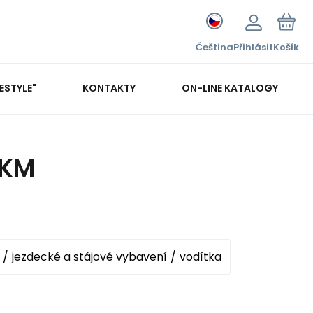
Čeština
Přihlásit
Košík
FESTYLE"
KONTAKTY
ON-LINE KATALOGY
HKM
jezdecké a stájové vybavení
vodítka