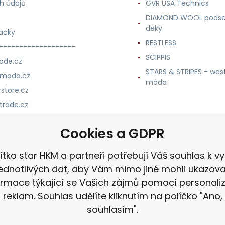
h údajů
GVR USA Technics
DIAMOND WOOL podse
deky
ačky
RESTLESS
-------------------
SCIPPIS
ode.cz
STARS & STRIPES - wes
nmoda.cz
móda
store.cz
trade.cz
m.cz
Cookies a GDPR
ítko star HKM a partneři potřebují Váš souhlas k vyu
jednotlivých dat, aby Vám mimo jiné mohli ukazova
ormace týkající se Vašich zájmů pomocí personali
reklam. Souhlas udělíte kliknutím na políčko "Ano,
souhlasím".