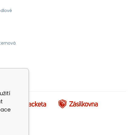
dlové
ternová
žití
t
zace