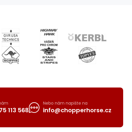
 nám
Nebo nám napište na
75 113 568
info@chopperhorse.cz