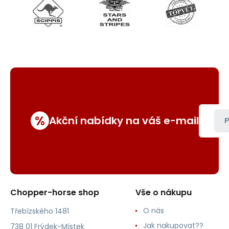
%
Akční nabídky na váš e-mail
P
Chopper-horse shop
Vše o nákupu
O nás
Třebízského 1481
Jak nakupovat??
738 01 Frýdek-Místek