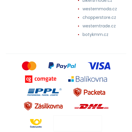
bikersmode.cz
westernmoda.cz
chopperstore.cz
westerntrade.cz
botykmm.cz