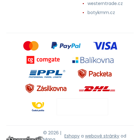
westerntrade.cz
botykmm.cz
© 2026 |
Eshopy
a
webové stránky
od
Mapa