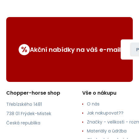
%
Akční nabídky na váš e-mail
P
Chopper-horse shop
Vše o nákupu
O nás
Třebízského 1481
Jak nakupovat??
738 01 Frýdek-Místek
Značky - velikosti - roz
Česká republika
Materiály a údržba