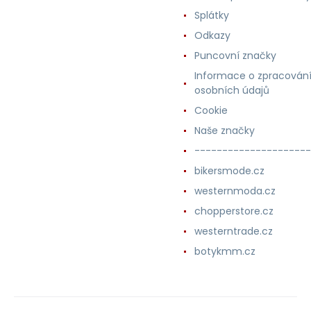
Splátky
Odkazy
Puncovní značky
Informace o zpracován
osobních údajů
Cookie
Naše značky
---------------------
bikersmode.cz
westernmoda.cz
chopperstore.cz
westerntrade.cz
botykmm.cz