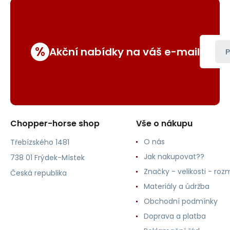
%
Akční nabídky na váš e-mail
P
Chopper-horse shop
Vše o nákupu
O nás
Třebízského 1481
Jak nakupovat??
738 01 Frýdek-Místek
Značky - velikosti - roz
Česká republika
Materiály a údržba
Obchodní podmínky
Doprava a platba