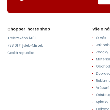
Chopper-horse shop
Vše o n
O nás
Třebízského 1481
Jak nak
738 01 Frýdek-Místek
Značky -
Česká republika
Materiá
Obchod
Doprava
Reklama
Vrácení
Odstoup
Splátky
Odkazy