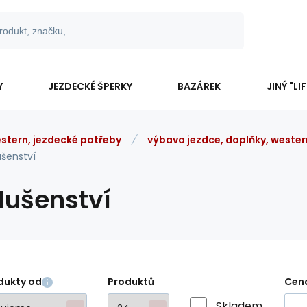
Y
JEZDECKÉ ŠPERKY
BAZÁREK
JINÝ "LI
stern, jezdecké potřeby
výbava jezdce, doplňky, weste
ušenství
lušenství
dukty od
Produktů
Cen
Skladem