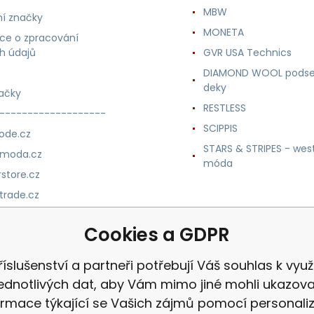
MBW
í značky
MONETA
ce o zpracování
h údajů
GVR USA Technics
DIAMOND WOOL podse
deky
ačky
RESTLESS
-------------------
SCIPPIS
ode.cz
STARS & STRIPES - wes
nmoda.cz
móda
store.cz
trade.cz
m.cz
Cookies a GDPR
říslušenství a partneři potřebují Váš souhlas k využi
jednotlivých dat, aby Vám mimo jiné mohli ukazova
ormace týkající se Vašich zájmů pomocí personali