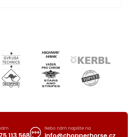
 nám
Nebo nám napište na
75 113 568
info@chopperhorse.cz