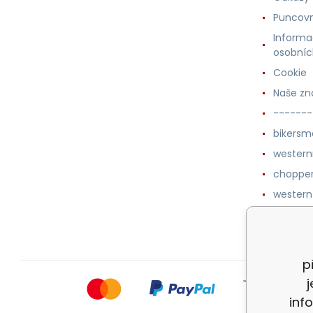
Puncovn
Informa
osobníc
Cookie
Naše zn
-------
bikersm
wester
chopper
western
botykm
p
inf