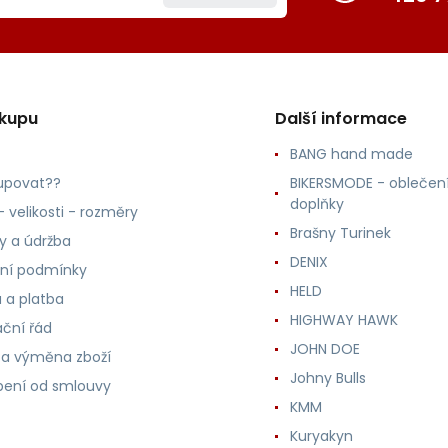
ákupu
Další informace
BANG hand made
upovat??
BIKERSMODE - oblečení
doplňky
 velikosti - rozměry
Brašny Turinek
ly a údržba
DENIX
ní podmínky
HELD
 a platba
HIGHWAY HAWK
ční řád
JOHN DOE
 a výměna zboží
Johny Bulls
ení od smlouvy
KMM
Kuryakyn