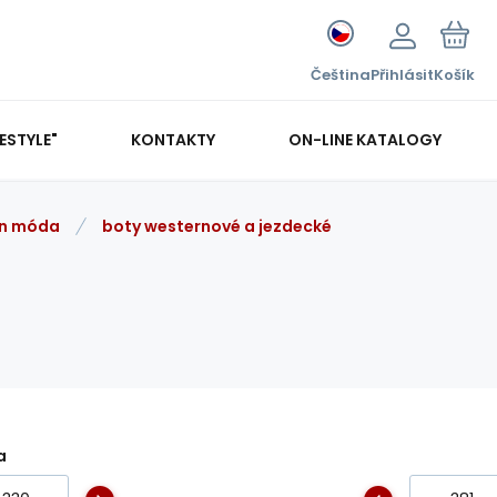
Čeština
Přihlásit
Košík
FESTYLE"
KONTAKTY
ON-LINE KATALOGY
rn móda
boty westernové a jezdecké
a