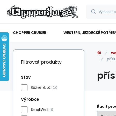
CHOPPER CRUISER
WESTERN, JEZDECKÉ POTŘEB
we
přísl
Filtrovat produkty
přís
Stav
Běžné zboží
(2)
Výrobce
Řadit pro
SmellWell
(1)