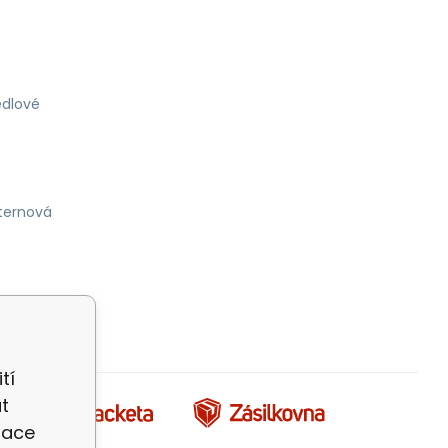
dlové
ternová
tí
t
zace