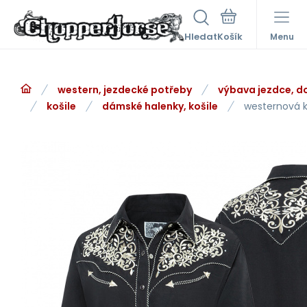
Hledat
Menu
western, jezdecké potřeby
výbava jezdce, d
košile
dámské halenky, košile
westernová k