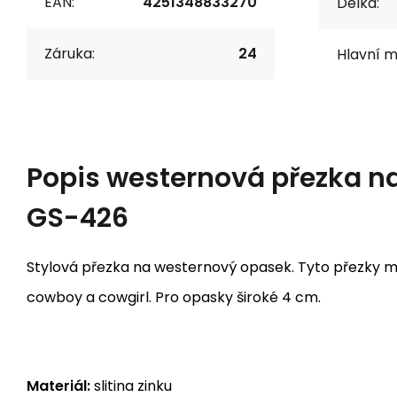
EAN:
4251348833270
Délka:
Záruka:
24
Hlavní m
Popis
westernová přezka n
GS-426
Stylová přezka na westernový opasek. Tyto přezky m
cowboy a cowgirl. Pro opasky široké 4 cm.
Materiál:
slitina zinku