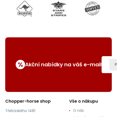
%
Akční nabídky na váš e-mail
P
Chopper-horse shop
Vše o nákupu
O nás
Třebízského 1481