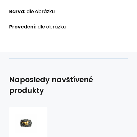
Barva:
dle obrázku
Provedení:
dle obrázku
Naposledy navštívené
produkty
westernová
přezka
na
opasek