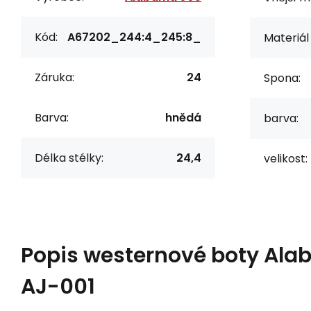
Kód:
A67202_244:4_245:8_
Materiál 
Záruka:
24
Spona:
Barva:
hnědá
barva:
Délka stélky:
24,4
velikost:
Popis
westernové boty Ala
AJ-001