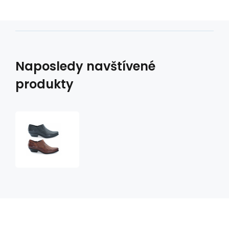
Naposledy navštívené
produkty
westernové
boty
Alabama
Joe
AJ-
001