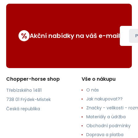
%
Akční nabídky na váš e-mail
P
Chopper-horse shop
Vše o nákupu
O nás
Třebízského 1481
Jak nakupovat??
738 01 Frýdek-Místek
Značky - velikosti - roz
Česká republika
Materiály a údržba
Obchodní podmínky
Doprava a platba