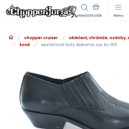
Hledat
Menu
chopper cruiser
oblečení, chrániče, ozdoby,
koně
westernové boty Alabama Joe AJ-001