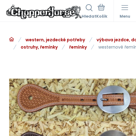
Hledat
Menu
western, jezdecké potřeby
výbava jezdce, d
ostruhy, řemínky
řemínky
westernové řemí