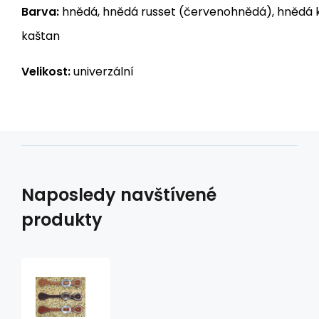
Barva:
hnědá, hnědá russet (červenohnědá), hnědá 
kaštan
Velikost:
univerzální
Naposledy navštívené
produkty
westernové
řemínky
k