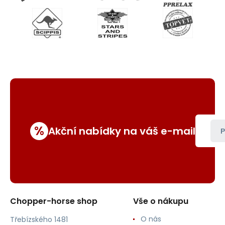
%
Akční nabídky na váš e-mail
P
Chopper-horse shop
Vše o nákupu
O nás
Třebízského 1481