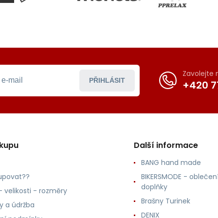
Zavolejte
PŘIHLÁSIT
+420 7
ákupu
Další informace
BANG hand made
upovat??
BIKERSMODE - oblečení
doplňky
 velikosti - rozměry
Brašny Turinek
ly a údržba
DENIX