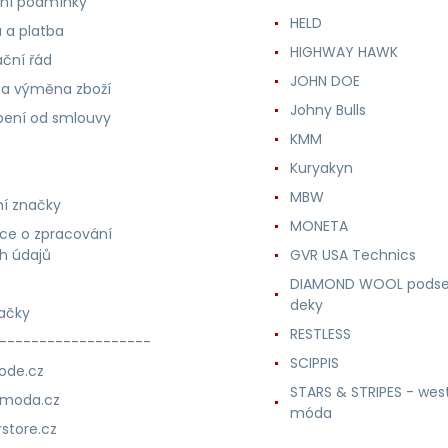
ní podmínky
HELD
 a platba
HIGHWAY HAWK
ční řád
JOHN DOE
 a výměna zboží
Johny Bulls
ení od smlouvy
KMM
Kuryakyn
MBW
í značky
MONETA
ce o zpracování
h údajů
GVR USA Technics
DIAMOND WOOL podse
deky
ačky
RESTLESS
-------------------
SCIPPIS
ode.cz
STARS & STRIPES - wes
nmoda.cz
móda
store.cz