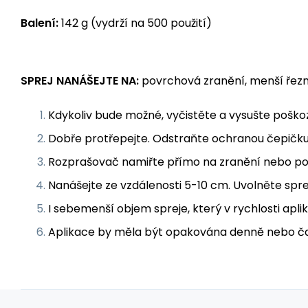
Balení:
142 g (vydrží na 500 použití)
SPREJ NANÁŠEJTE NA:
povrchová zranění, menší řezné
Kdykoliv bude možné, vyčistěte a vysušte poškoz
Dobře protřepejte. Odstraňte ochranou čepičku
Rozprašovač namiřte přímo na zranění nebo poš
Nanášejte ze vzdálenosti 5-10 cm. Uvolněte spre
I sebemenší objem spreje, který v rychlosti apl
Aplikace by měla být opakována denně nebo čas