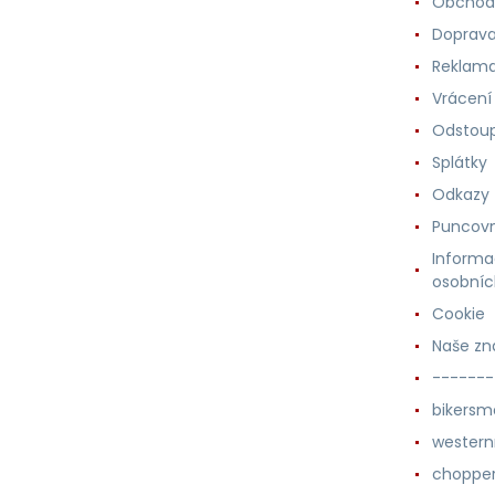
Obchod
Doprava
Reklama
Vrácení
Odstoup
Splátky
Odkazy
Puncovn
Informa
osobníc
Cookie
Naše zn
-------
bikersm
wester
chopper