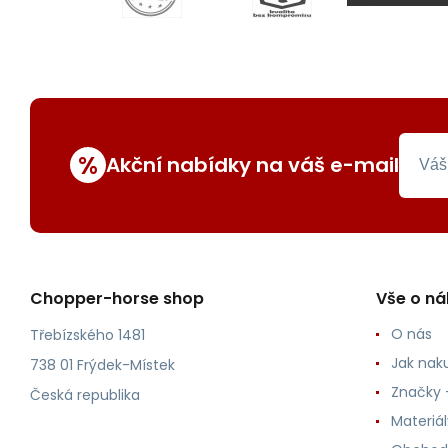
%
Akční nabídky na váš e-mail
Chopper-horse shop
Vše o n
O nás
Třebízského 1481
Jak nak
738 01 Frýdek-Místek
Značky -
Česká republika
Materiá