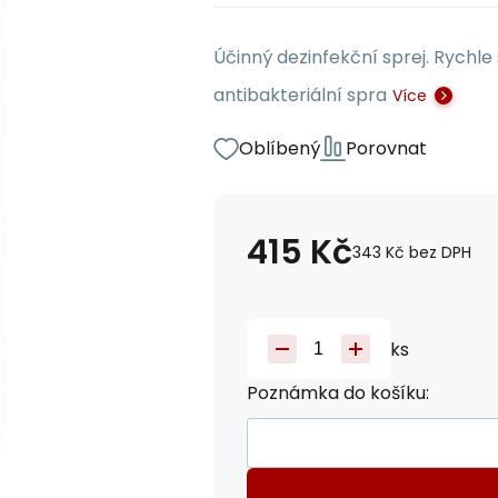
Účinný dezinfekční sprej. Rychle
antibakteriální spra
Více
Oblíbený
Porovnat
415
Kč
343
Kč
bez DPH
ks
Poznámka do košíku: