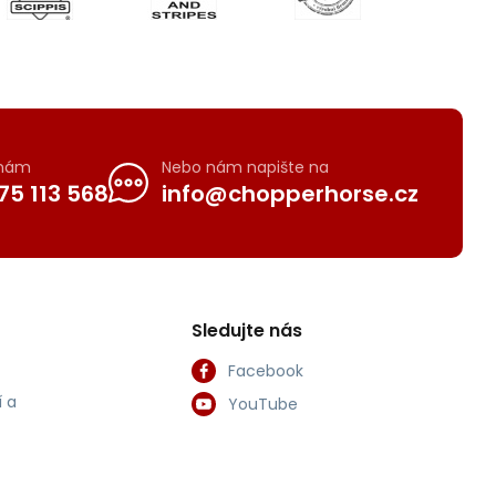
 nám
Nebo nám napište na
75 113 568
info@chopperhorse.cz
Sledujte nás
Facebook
 a
YouTube