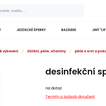
Y
JEZDECKÉ ŠPERKY
BAZÁREK
JINÝ "LI
vé vybavení
čištění, péče, vitamíny
péče o srst a pok
desinfekční s
na dotaz
Termín a způsob doručení