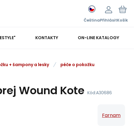
Čeština
Přihlásit
Košík
FESTYLE"
KONTAKTY
ON-LINE KATALOGY
ožku + šampony a lesky
péče o pokožku
prej Wound Kote
Kód:
A30686
Farnam