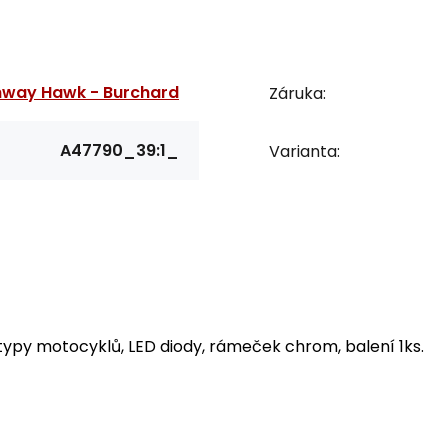
hway Hawk - Burchard
Záruka:
A47790_39:1_
Varianta:
typy motocyklů, LED diody, rámeček chrom, balení 1ks.