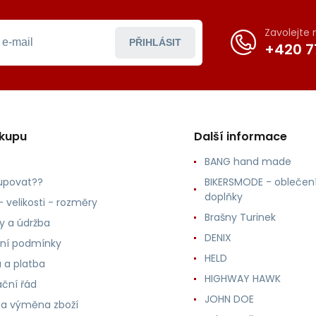
Zavolejte
PŘIHLÁSIT
+420 7
ákupu
Další informace
BANG hand made
upovat??
BIKERSMODE - oblečení
doplňky
 velikosti - rozměry
Brašny Turinek
ly a údržba
DENIX
ní podmínky
HELD
 a platba
HIGHWAY HAWK
ční řád
JOHN DOE
 a výměna zboží