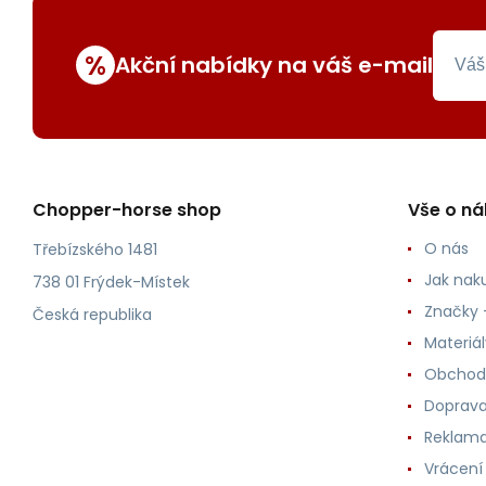
%
Akční nabídky na váš e-mail
Chopper-horse shop
Vše o n
O nás
Třebízského 1481
Jak nak
738 01 Frýdek-Místek
Značky -
Česká republika
Materiá
Obchod
Doprava
Reklama
Vrácení