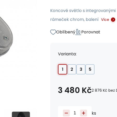
Koncové světlo s integrovanými 
rámeček chrom, balení
Více
Oblíbený
Porovnat
Varianta:
1
2
3
5
3 480
Kč
2 876
Kč
bez 
ks