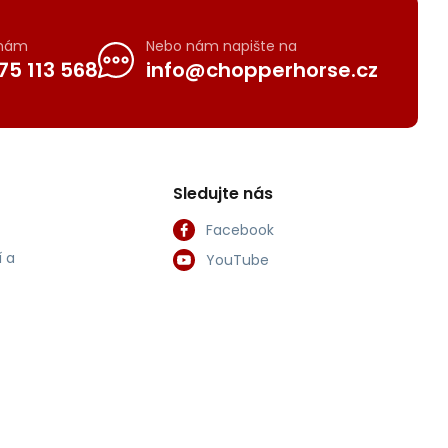
 nám
Nebo nám napište na
75 113 568
info@chopperhorse.cz
Sledujte nás
Facebook
 a
YouTube