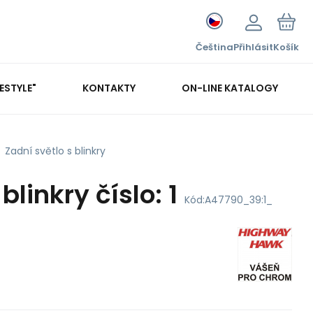
Čeština
Přihlásit
Košík
FESTYLE"
KONTAKTY
ON-LINE KATALOGY
Zadní světlo s blinkry
blinkry číslo: 1
Kód:
A47790_39:1_