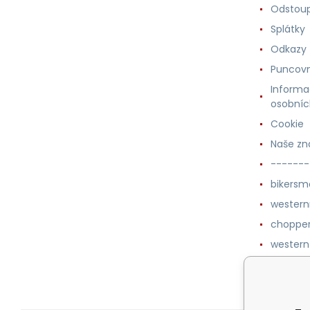
Odstoup
Splátky
Odkazy
Puncovn
Informa
osobníc
Cookie
Naše zn
-------
bikersm
wester
chopper
western
botykm