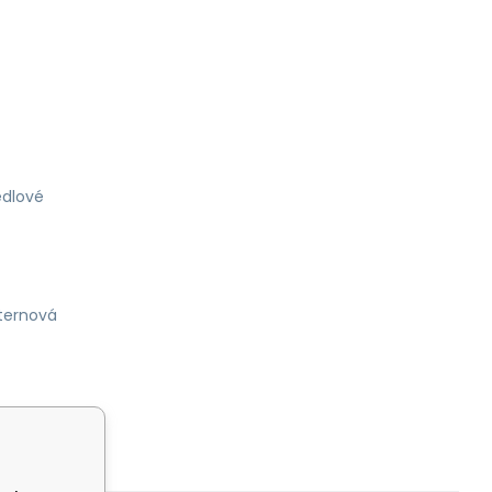
dlové
ternová