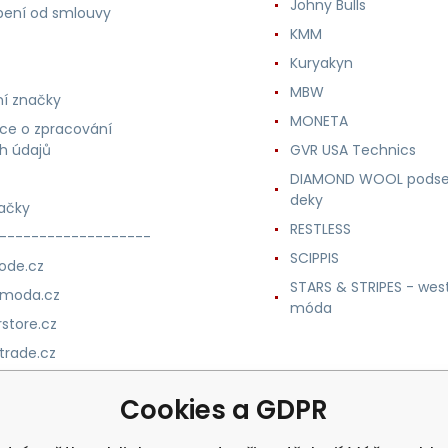
Johny Bulls
ení od smlouvy
KMM
Kuryakyn
MBW
í značky
MONETA
ce o zpracování
h údajů
GVR USA Technics
DIAMOND WOOL podse
deky
ačky
RESTLESS
-------------------
SCIPPIS
ode.cz
STARS & STRIPES - wes
nmoda.cz
móda
store.cz
trade.cz
m.cz
Cookies a GDPR