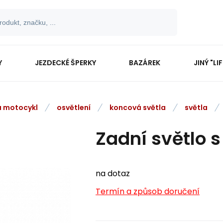
Y
JEZDECKÉ ŠPERKY
BAZÁREK
JINÝ "LI
na motocykl
osvětlení
koncová světla
světla
Zadní světlo s 
na dotaz
Termín a způsob doručení