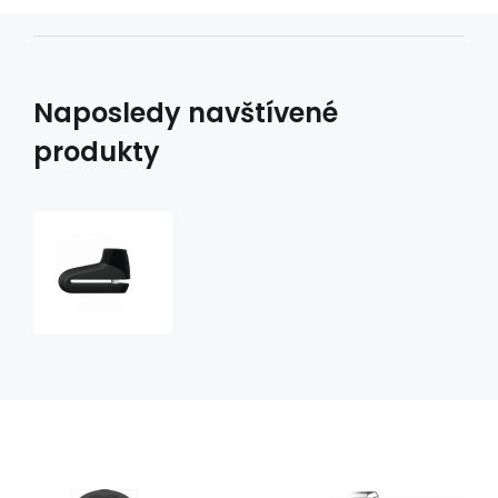
Naposledy navštívené
produkty
zámek
na
kotoučovou
brzdu
Provogue
300