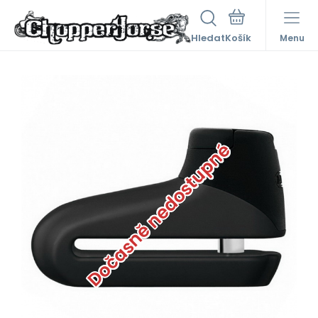
Hledat
Menu
Dočasně nedostupné