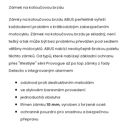
Zámek na kotoučovou brzdu
Zámky na kotoučovou brzdu ABUS perfektně vyřeší
každodenní problém s krátkodobým zabezpečením
motocyklu. Zámek na kotoučovou brzdu je skladný, není
težký a tak může být bez problému převážen pod sedlem
většiny motocyklů. ABUS nabízí neobyčejně širokou paletu
těchto zámků. Od typů, které nabízejí základní ochranu
přes "lifestlyle" sérii Provogue až po top zámky z řady
Detecto s integrovaným alarmem.
odolnost proti destruktivním metodám
ve stylovém barevném provedení
jednoduchá obsluha
třmen zámku
10 mm
, vyroben z tvrzené oceli
ochranné pouzdro pro snadnou a bezpečnou
přepravu