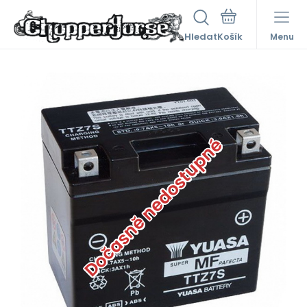
Hledat
Menu
Dočasně nedostupné