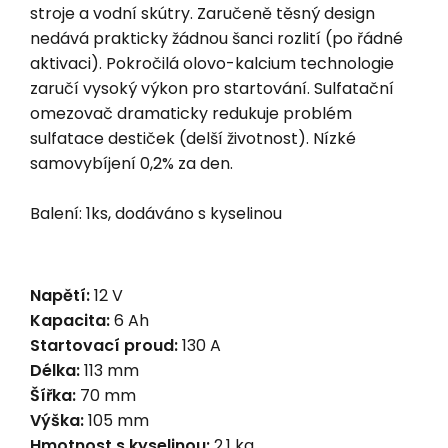
stroje a vodní skútry. Zaručeně těsný design
nedává prakticky žádnou šanci rozlití (po řádné
aktivaci). Pokročilá olovo-kalcium technologie
zaručí vysoký výkon pro startování. Sulfatační
omezovač dramaticky redukuje problém
sulfatace destiček (delší životnost). Nízké
samovybíjení 0,2% za den.
Balení: 1ks, dodáváno s kyselinou
Napětí:
12 V
Kapacita:
6 Ah
Startovací proud:
130 A
Délka:
113 mm
Šířka:
70 mm
Výška:
105 mm
Hmotnost s kyselinou:
2,1 kg