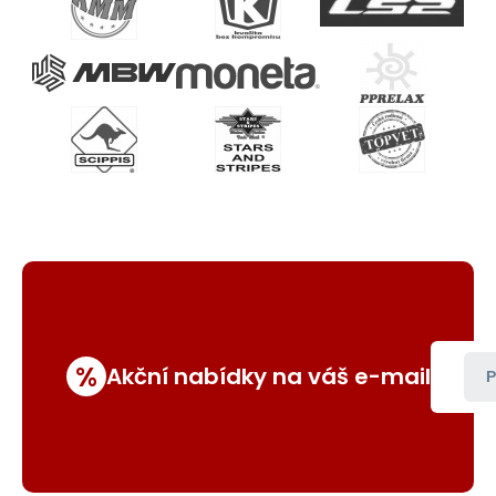
%
Akční nabídky na váš e-mail
P