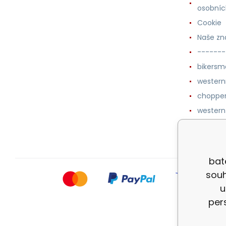
osobníc
Cookie
Naše zn
-------
bikersm
wester
chopper
western
botykm
bat
souh
u
per