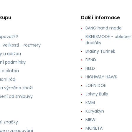
ákupu
Další informace
BANG hand made
upovat??
BIKERSMODE - oblečení
doplňky
 velikosti - rozměry
Brašny Turinek
ly a údržba
DENIX
ní podmínky
HELD
 a platba
HIGHWAY HAWK
ční řád
JOHN DOE
 a výměna zboží
Johny Bulls
ení od smlouvy
KMM
Kuryakyn
MBW
í značky
MONETA
ce o zpracování