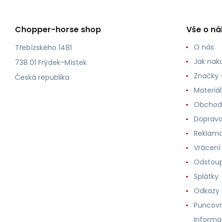
Chopper-horse shop
Vše o n
O nás
Třebízského 1481
Jak nak
738 01 Frýdek-Místek
Značky -
Česká republika
Materiá
Obchod
Doprava
Reklama
Vrácení
Odstoup
Splátky
Odkazy
Puncovn
Informa