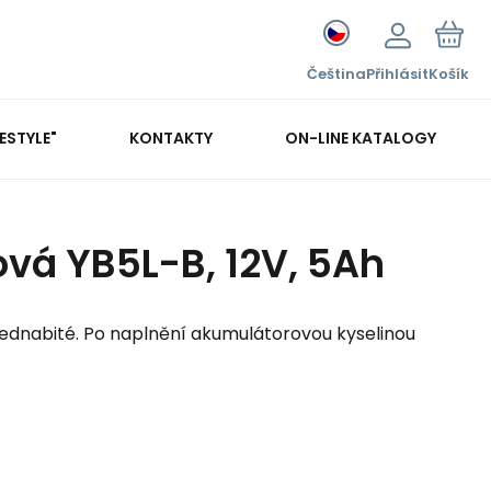
Čeština
Přihlásit
Košík
FESTYLE"
KONTAKTY
ON-LINE KATALOGY
ová YB5L-B, 12V, 5Ah
ednabité. Po naplnění akumulátorovou kyselinou