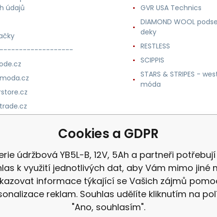
h údajů
GVR USA Technics
DIAMOND WOOL podse
deky
ačky
RESTLESS
-------------------
SCIPPIS
ode.cz
STARS & STRIPES - wes
nmoda.cz
móda
store.cz
trade.cz
m.cz
Cookies a GDPR
erie údržbová YB5L-B, 12V, 5Ah a partneři potřebují
las k využití jednotlivých dat, aby Vám mimo jiné 
kazovat informace týkající se Vašich zájmů pomo
sonalizace reklam. Souhlas udělíte kliknutím na pol
"Ano, souhlasím".