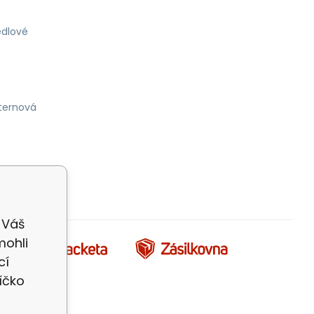
dlové
ternová
 Váš
mohli
cí
íčko