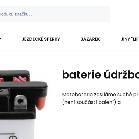
Y
JEZDECKÉ ŠPERKY
BAZÁREK
JINÝ "LI
baterie údržb
Motobaterie zasíláme suché př
(není součástí balení) a