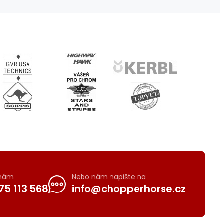
 nám
Nebo nám napište na
75 113 568
info@chopperhorse.cz