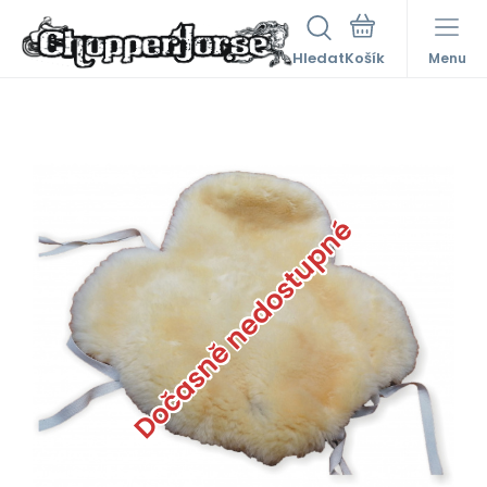
Hledat
Menu
Dočasně nedostupné