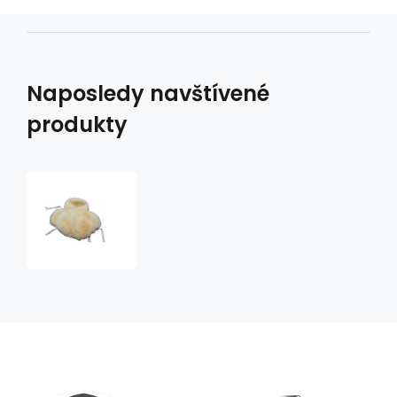
Naposledy navštívené
produkty
beránek
na
westernové
sedlo
pratelný