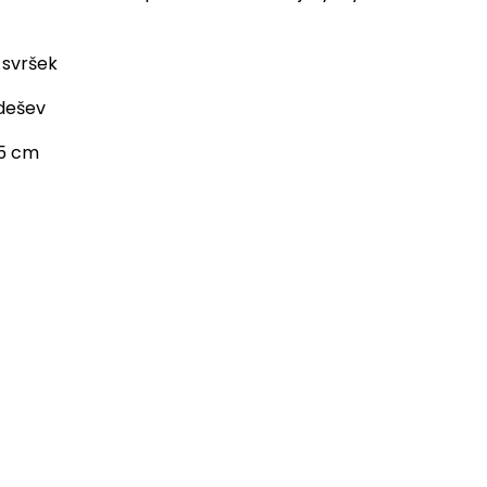
 svršek
odešev
,5 cm