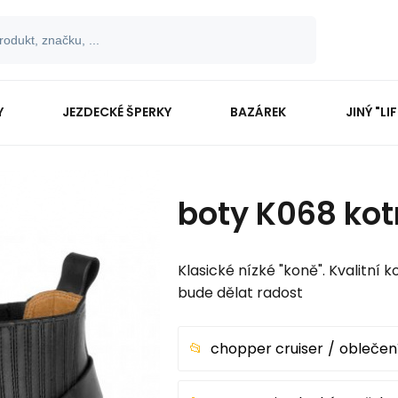
Y
JEZDECKÉ ŠPERKY
BAZÁREK
JINÝ "LI
boty K068 kot
Klasické nízké "koně". Kvalitní
bude dělat radost
chopper cruiser
oblečení