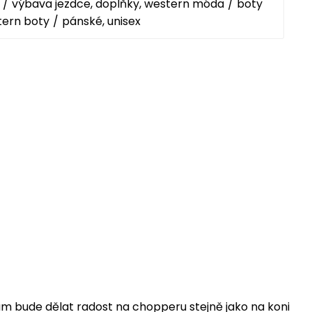
výbava jezdce, doplňky, western móda
boty
tern boty
pánské, unisex
vám bude dělat radost na chopperu stejně jako na koni