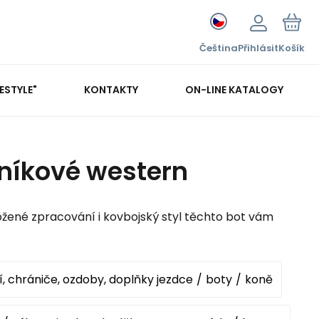
Čeština
Přihlásit
Košík
FESTYLE"
KONTAKTY
ON-LINE KATALOGY
níkové western
 kožené zpracování i kovbojský styl těchto bot vám
, chrániče, ozdoby, doplňky jezdce
boty
koně