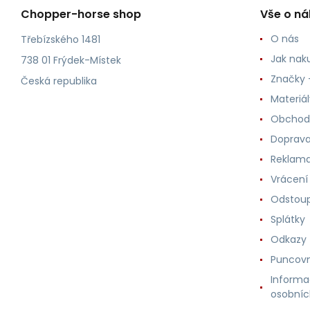
Chopper-horse shop
Vše o n
O nás
Třebízského 1481
Jak nak
738 01 Frýdek-Místek
Značky -
Česká republika
Materiá
Obchod
Doprava
Reklama
Vrácení
Odstoup
Splátky
Odkazy
Puncovn
Informa
osobníc