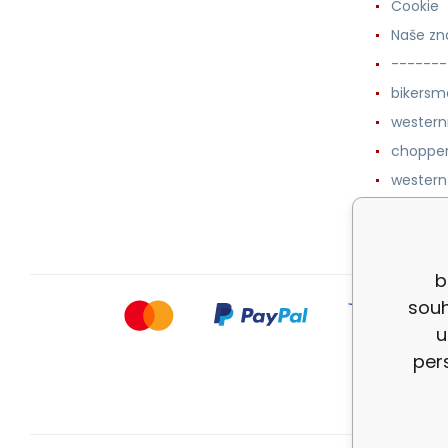
Cookie
Naše zn
-------
bikersm
wester
chopper
western
botykm
b
souh
u
per