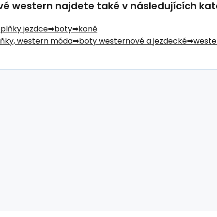
 western najdete také v následujících kat
oplňky jezdce
boty
koně
lňky, western móda
boty westernové a jezdecké
weste