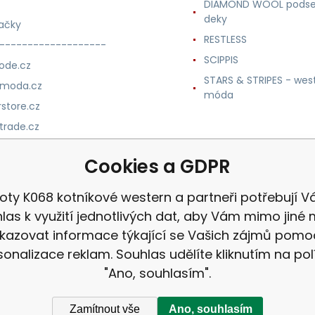
DIAMOND WOOL podse
deky
ačky
RESTLESS
-------------------
SCIPPIS
ode.cz
STARS & STRIPES - wes
nmoda.cz
móda
store.cz
trade.cz
m.cz
Cookies a GDPR
oty K068 kotníkové western a partneři potřebují V
las k využití jednotlivých dat, aby Vám mimo jiné 
kazovat informace týkající se Vašich zájmů pomo
sonalizace reklam. Souhlas udělíte kliknutím na pol
"Ano, souhlasím".
Zamítnout vše
Ano, souhlasím