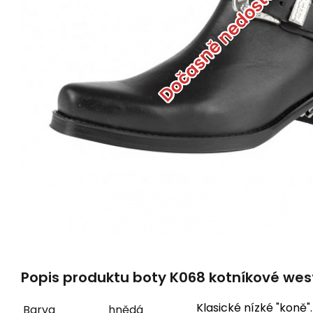
Dočasně nedostupné
Popis produktu boty K068 kotníkové wes
Klasické nízké "koně"
Barva
hnědá