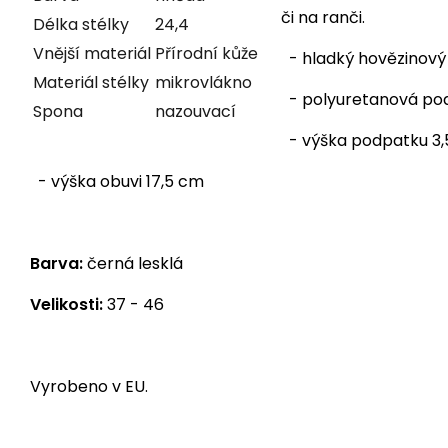
či na ranči.
Délka stélky
24,4
Vnější materiál
Přírodní kůže
- hladký hovězinový
Materiál stélky
mikrovlákno
- polyuretanová p
Spona
nazouvací
- výška podpatku 3
- výška obuvi 17,5 cm
Barva:
černá lesklá
Velikosti:
37 - 46
Vyrobeno v EU.