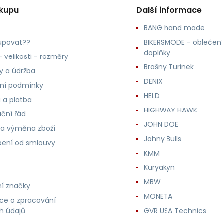
ákupu
Další informace
BANG hand made
upovat??
BIKERSMODE - oblečení
doplňky
 velikosti - rozměry
Brašny Turinek
ly a údržba
DENIX
ní podmínky
HELD
 a platba
HIGHWAY HAWK
ční řád
JOHN DOE
 a výměna zboží
Johny Bulls
ení od smlouvy
KMM
Kuryakyn
MBW
í značky
MONETA
ce o zpracování
h údajů
GVR USA Technics