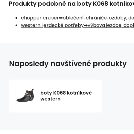
Produkty podobné na boty K068 kotníkové
chopper cruiser
oblečení, chrániče, ozdoby, d
western, jezdecké potřeby
výbava jezdce, dop
Naposledy navštívené produkty
boty K068 kotníkové
western