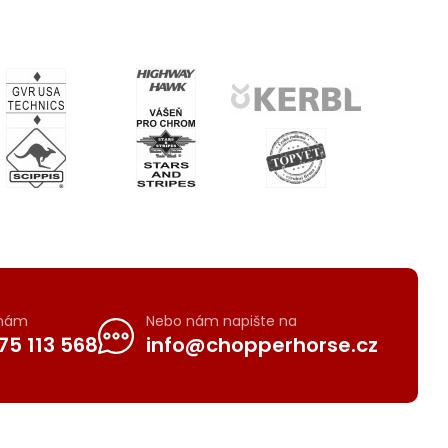
 nám
Nebo nám napište na
75 113 568
info@chopperhorse.cz