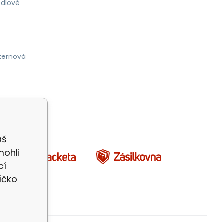
dlové
ternová
áš
mohli
cí
íčko