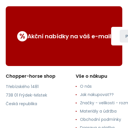
%
Akční nabídky na váš e-mail
P
Chopper-horse shop
Vše o nákupu
O nás
Třebízského 1481
Jak nakupovat??
738 01 Frýdek-Místek
Značky - velikosti - roz
Česká republika
Materiály a údržba
Obchodní podmínky
Doprava a platba