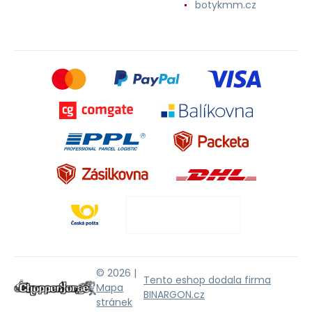
botykmm.cz
© 2026 |
Tento eshop dodala firma
Mapa
BINARGON.cz
stránek