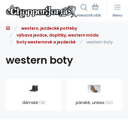
Hledat
Menu
western, jezdecké potřeby
výbava jezdce, doplňky, western móda
boty westernové a jezdecké
western boty
western boty
dámské
pánské, unisex
18
55