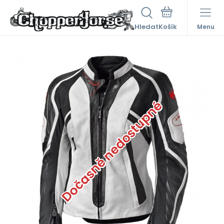
Hledat
Menu
Dočasně nedostupné