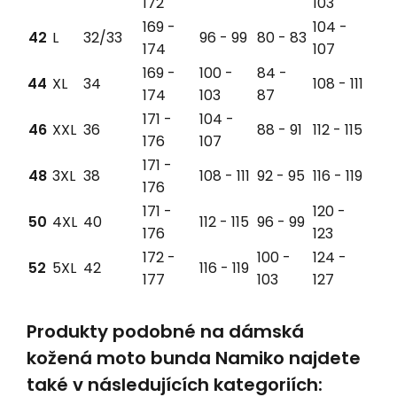
172
103
169 -
104 -
42
L
32/33
96 - 99
80 - 83
174
107
169 -
100 -
84 -
44
XL
34
108 - 111
174
103
87
171 -
104 -
46
XXL
36
88 - 91
112 - 115
176
107
171 -
48
3XL
38
108 - 111
92 - 95
116 - 119
176
171 -
120 -
50
4XL
40
112 - 115
96 - 99
176
123
172 -
100 -
124 -
52
5XL
42
116 - 119
177
103
127
Produkty podobné na dámská
kožená moto bunda Namiko najdete
také v následujících kategoriích: