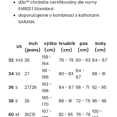
d3o™ chrániče certifikovány dle norny
EN1621.1 Standard
doporučujeme v kombinaci s kalhotami
SARANA
inch
výška
hrudník
pas
boky
US
(jeans)
(cm)
(cm)
(cm)
(cm)
159 -
32
XXS
26
76 - 79
60 - 63
84 - 87
164
161 -
64 -
34
XS
27
80 - 83
88 - 91
166
67
163 -
36
S
27/28
84 - 87
68 - 71
92 - 95
168
165 -
38
S
29
88 - 91
72 - 75
96 - 99
170
167 -
100 -
40
M
30/31
92 - 95
76 - 79