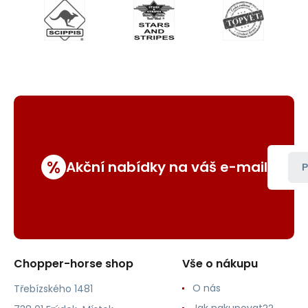
%
Akční nabídky na váš e-mail
P
Chopper-horse shop
Vše o nákupu
O nás
Třebízského 1481
Jak nakupovat??