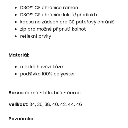
D3O™ CE chrániče ramen
D3O™ CE chrániče loktů/předloktí
kapsa na zádech pro CE páteřový chránič
zip pro možné připnutí kalhot
reflexní prvky
Materiál:
měkká hovězí kůže
podšívka 100% polyester
Barva:
černá - bílá, bílá - černá
Velikost:
34, 36, 38, 40, 42, 44, 46
Poznámka: