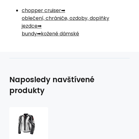
chopper cruiser
oblečení, chrániče, ozdoby, doplňky
jezdce
bundy
kožené dámské
Naposledy navštívené
produkty
dámská
kožená
moto
bunda