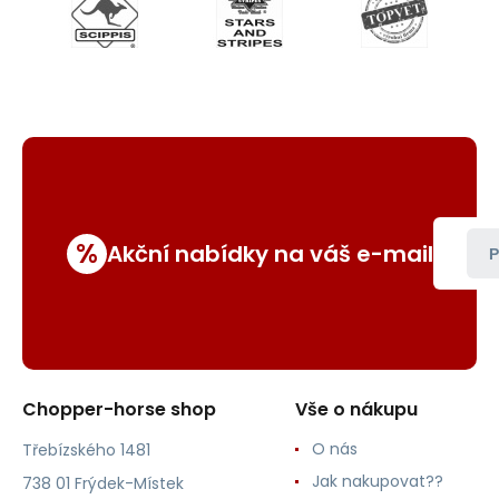
%
Akční nabídky na váš e-mail
P
Chopper-horse shop
Vše o nákupu
O nás
Třebízského 1481
Jak nakupovat??
738 01 Frýdek-Místek