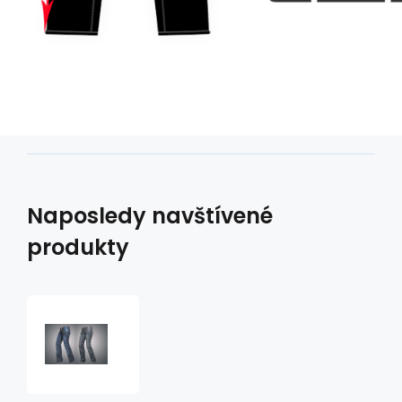
Naposledy navštívené
produkty
Dámské
kevlarové
jeans
Lady
star