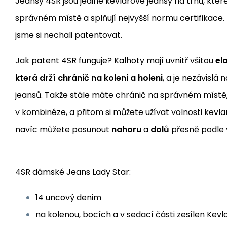
Jeansy 4SR jsou jediné kevlarové jeansy na trhu, které
správném místě a splňují nejvyšší normu certifikace.
jsme si nechali patentovat.
Jak patent 4SR funguje? Kalhoty mají uvnitř všitou
el
která drží chránič na koleni a holeni
, a je nezávislá
jeansů. Takže stále máte chránič na správném místě,
v kombinéze, a přitom si můžete užívat volnosti kevla
navíc můžete posunout
nahoru
a
dolů
přesně podle 
4SR dámské Jeans Lady Star:
14 uncový denim
na kolenou, bocích a v sedací části zesílen Kevl