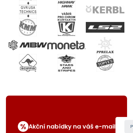
%
Akční nabídky na váš e-mail
P