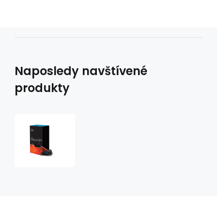
Naposledy navštívené
produkty
Intercom
na
motocykl
CARDO
FREECOM
2+