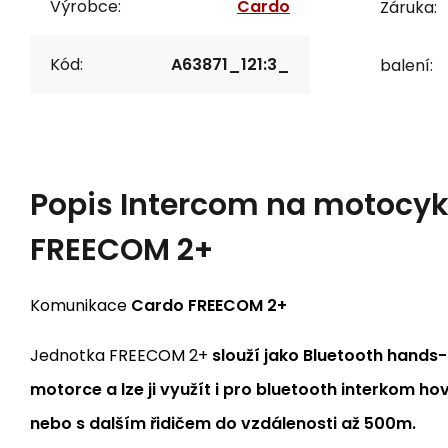
Výrobce:
Cardo
Záruka:
Kód:
A63871_121:3_
balení:
Popis
Intercom na motocy
FREECOM 2+
Komunikace
Cardo FREECOM 2+
Jednotka FREECOM 2+
slouží jako Bluetooth hands-
motorce a lze ji využít i pro bluetooth interkom h
nebo s dalším řidičem do vzdálenosti až 500m.