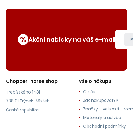
%
Akční nabídky na váš e-mail
P
Chopper-horse shop
Vše o nákupu
O nás
Třebízského 1481
Jak nakupovat??
738 01 Frýdek-Místek
Značky - velikosti - roz
Česká republika
Materiály a údržba
Obchodní podmínky