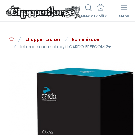
Hledat
Menu
chopper cruiser
komunikace
Intercom na motocykl CARDO FREECOM 2+