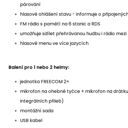
párování
hlasové ohlášení stavu - informuje o připojenýc
FM rádio s pamětí na 6 stanic a RDS
umožňuje sdílet přehrávanou hudbu i rádio mezi
hlasové menu ve více jazycích
Balení pro 1 nebo 2 helmy:
jednotka FREECOM 2+
mikrofon na ohebné tyčce + mikrofon na drátku
integrálních přileb)
montážní sada
USB kabel