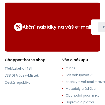
%
Akční nabídky na váš e-mail
P
Chopper-horse shop
Vše o nákupu
O nás
Třebízského 1481
Jak nakupovat??
738 01 Frýdek-Místek
Značky - velikosti - roz
Česká republika
Materiály a údržba
Obchodní podmínky
Doprava a platba