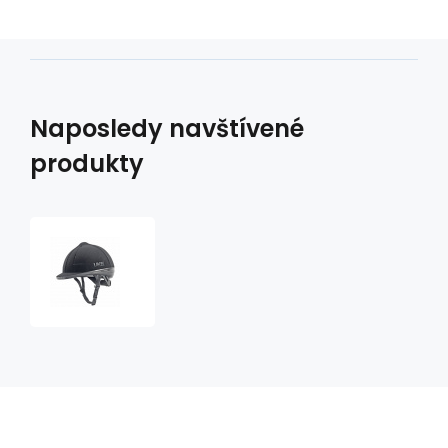
Naposledy navštívené
produkty
Přilba
jezdecká
UKE