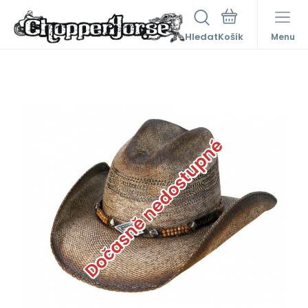
Hledat
Menu
Dočasně nedostupné