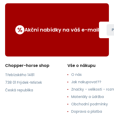
%
Akční nabídky na váš e-mail
P
Chopper-horse shop
Vše o nákupu
O nás
Třebízského 1481
Jak nakupovat??
738 01 Frýdek-Místek
Značky - velikosti - roz
Česká republika
Materiály a údržba
Obchodní podmínky
Doprava a platba