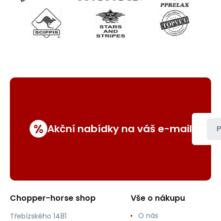
%
Akční nabídky na váš e-mail
P
Chopper-horse shop
Vše o nákupu
O nás
Třebízského 1481