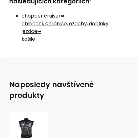
následujících kategoriích:
chopper cruiser
oblečení, chrániče, ozdoby, doplňky
jezdce
košile
Naposledy navštívené
produkty
košile
s
motivem