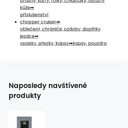
brašny, kufry, rolky, chlastáky, ostatní
kůže
příslušenství
chopper cruiser
oblečení, chrániče, ozdoby, doplňky
jezdce
opasky, přezky, kapsy
kapsy, pouzdra
Naposledy navštívené
produkty
Kožená