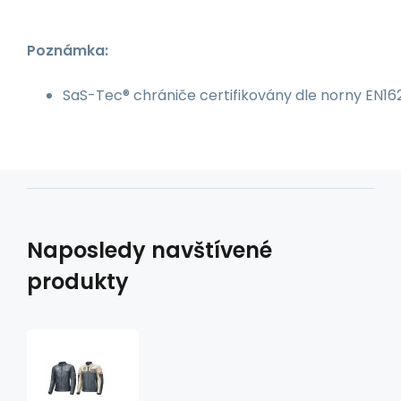
Poznámka:
SaS-Tec® chrániče certifikovány dle norny EN162
Naposledy navštívené
produkty
kožená
moto
bunda