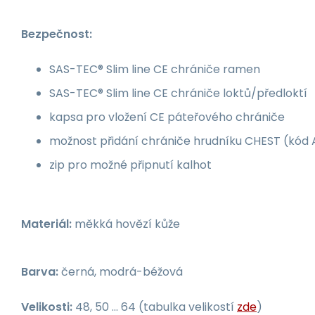
Bezpečnost:
SAS-TEC® Slim line CE chrániče ramen
SAS-TEC® Slim line CE chrániče loktů/předloktí
kapsa pro vložení CE páteřového chrániče
možnost přidání chrániče hrudníku CHEST (kód 
zip pro možné připnutí kalhot
Materiál:
měkká hovězí kůže
Barva:
černá, modrá-béžová
Velikosti:
48, 50 ... 64 (tabulka velikostí
zde
)