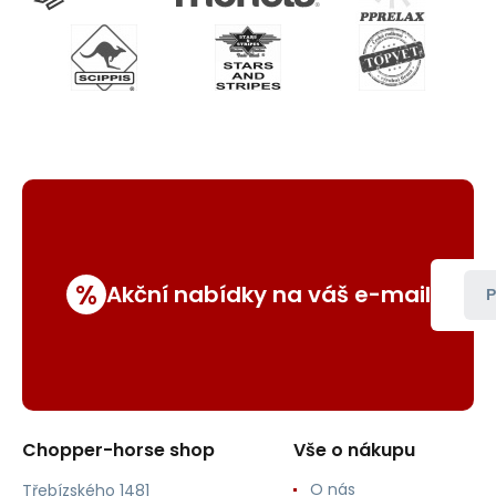
%
Akční nabídky na váš e-mail
P
Chopper-horse shop
Vše o nákupu
O nás
Třebízského 1481