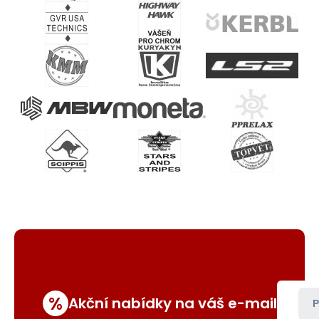
%
Akční nabídky na váš e-mail
P