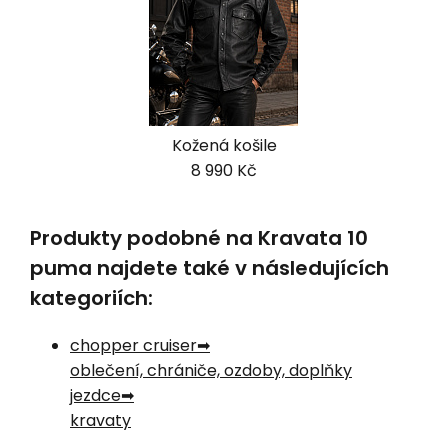
Kožená košile
8 990 Kč
Produkty podobné na Kravata 10
puma najdete také v následujících
kategoriích:
chopper cruiser
oblečení, chrániče, ozdoby, doplňky
jezdce
kravaty