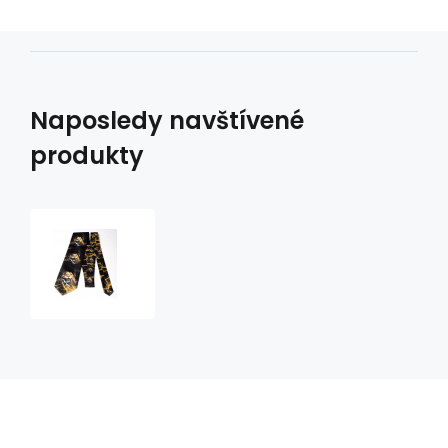
Naposledy navštívené
produkty
Kravata
10
puma