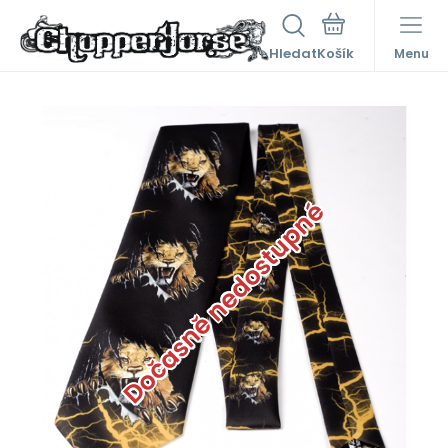
Hledat
Menu
Dočasně nedostupné