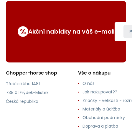
%
Akční nabídky na váš e-mail
P
Chopper-horse shop
Vše o nákupu
O nás
Třebízského 1481
Jak nakupovat??
738 01 Frýdek-Místek
Značky - velikosti - roz
Česká republika
Materiály a údržba
Obchodní podmínky
Doprava a platba